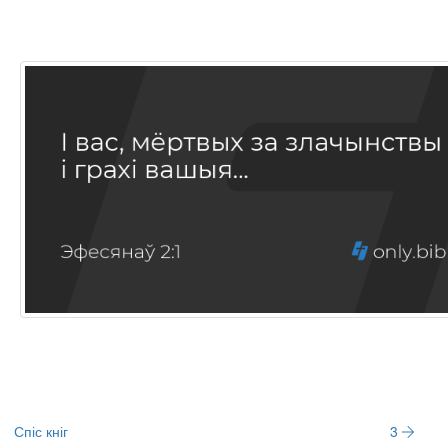
Спіс кніг
3