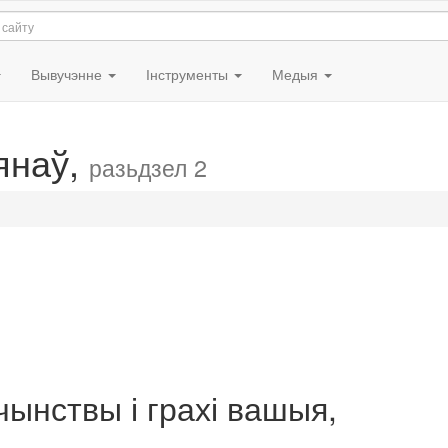
Вывучэнне
Інструменты
Медыя
янаў,
разьдзел 2
чынствы і грахі вашыя,