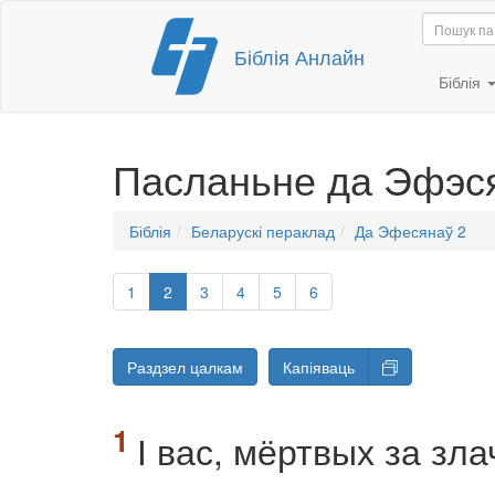
Перайсці
Біблія Анлайн
да
змесціва
Біблія
Пасланьне да Эфэс
Біблія
Беларускі пераклад
Да Эфесянаў 2
1
2
3
4
5
6
Раздзел цалкам
Капіяваць
І вас, мёртвых за зла