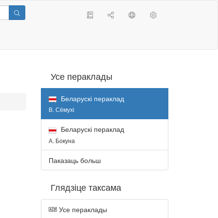
Усе пераклады
Беларускі пераклад
В. Сёмухі
Беларускі пераклад
А. Бокуна
Паказаць больш
Глядзіце таксама
Усе пераклады