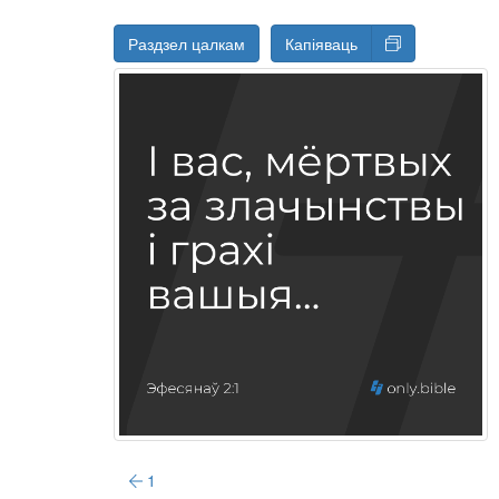
Раздзел цалкам
Капіяваць
1