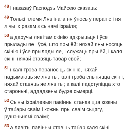
І наказаў Гасподзь Майсею сказаць:
Толькі племя Лявіінага ня ўнось у перапіс і ня
лічы іх разам з сынамі Ізраіля;
а даручы лявітам скінію адкрыцьця і ўсе
прылады яе і ўсё, што пры ёй: няхай яны носяць
скінію і ўсе прылады яе, і служаць пры ёй, і каля
скініі няхай ставяць табар свой;
і калі трэба пераносіць скінію, няхай
падымаюць яе лявіты, калі трэба спыняцца скініі,
няхай ставяць яе лявіты; а калі падступіцца хто
староньні, аддадзены будзе сьмерці.
Сыны Ізраілевыя павінны станавіцца кожны
ў табары сваім і кожны пры сваім сьцягу,
рушэньнямі сваімі;
а лявіты павінны ставіць табар каля скініі