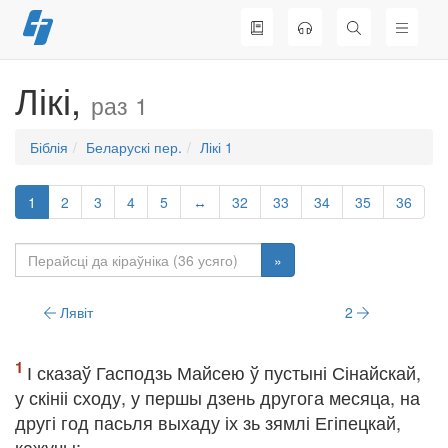
Перайсці
да
змесціва
Лікі,
раз 1
Біблія
Беларускі пер.
Лікі 1
1
2
3
4
5
↔
32
33
34
35
36
»
Лявіт
2
І сказаў Гасподзь Майсею ў пустыні Сінайскай,
у скініі сходу, у першы дзень другога месяца, на
другі год пасьля выхаду іх зь зямлі Егіпецкай,
кажучы: