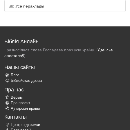
Усе пераклады
Біблія Анлайн
І разносілася слова Госпадава праз усю краіну. (
Дзеі сьв.
апосталаў
)
Нашы сайты
Блог
Біблейскае дрэва
Пра нас
Верым
Пра праект
Аўтарскія правы
Кантакты
Центр підтримки