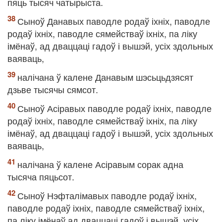
пяць тысяч чатырыста.
Сыноў Данавых паводле родаў іхніх, паводле
родаў іхніх, паводле сямействаў іхніх, па ліку
імёнаў, ад дваццаці гадоў і вышэй, усіх здольных
ваяваць,
налічана ў калене Данавым шэсьцьдзясят
дзьве тысячы сямсот.
Сыноў Асіравых паводле родаў іхніх, паводле
родаў іхніх, паводле сямействаў іхніх, па ліку
імёнаў, ад дваццаці гадоў і вышэй, усіх здольных
ваяваць,
налічана ў калене Асіравым сорак адна
тысяча пяцьсот.
Сыноў Нэфталімавых паводле родаў іхніх,
паводле родаў іхніх, паводле сямействаў іхніх,
па ліку імёнаў ад дваццаці гадоў і вышэй, усіх