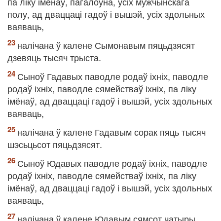
па ліку імёнаў, пагалоўна, усіх мужчынскага
полу, ад дваццаці гадоў і вышэй, усіх здольных
ваяваць,
налічана ў калене Сымонавым пяцьдзясят
дзевяць тысяч трыста.
Сыноў Гадавых паводле родаў іхніх, паводле
родаў іхніх, паводле сямействаў іхніх, па ліку
імёнаў, ад дваццаці гадоў і вышэй, усіх здольных
ваяваць,
налічана ў калене Гадавым сорак пяць тысяч
шэсьцьсот пяцьдзясят.
Сыноў Юдавых паводле родаў іхніх, паводле
родаў іхніх, паводле сямействаў іхніх, па ліку
імёнаў, ад дваццаці гадоў і вышэй, усіх здольных
ваяваць,
налічана ў калене Юдавым сямсот чатыры