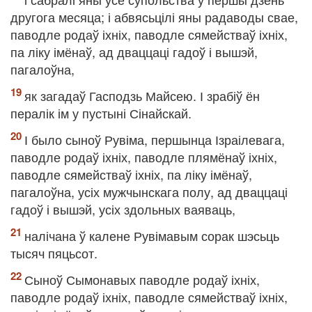
другога месяца; і абвясьцілі яны радаводы свае,
паводле родаў іхніх, паводле сямействаў іхніх,
па ліку імёнаў, ад дваццаці гадоў і вышэй,
пагалоўна,
як загадаў Гасподзь Майсею. І зрабіў ён
пералік ім у пустыні Сінайскай.
І было сыноў Рувіма, першынца Ізраілевага,
паводле родаў іхніх, паводле плямёнаў іхніх,
паводле сямействаў іхніх, па ліку імёнаў,
пагалоўна, усіх мужчынскага полу, ад дваццаці
гадоў і вышэй, усіх здольных ваяваць,
налічана ў калене Рувімавым сорак шэсьць
тысяч пяцьсот.
Сыноў Сымонавых паводле родаў іхніх,
паводле родаў іхніх, паводле сямействаў іхніх,