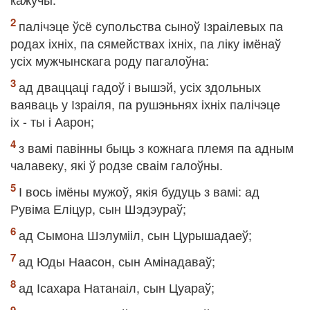
палічэце ўсё супольства сыноў Ізраілевых па
родах іхніх, па сямействах іхніх, па ліку імёнаў
усіх мужчынскага роду пагалоўна:
ад дваццаці гадоў і вышэй, усіх здольных
ваяваць у Ізраіля, па рушэньнях іхніх палічэце
іх - ты і Аарон;
з вамі павінны быць з кожнага племя па адным
чалавеку, які ў родзе сваім галоўны.
І вось імёны мужоў, якія будуць з вамі: ад
Рувіма Еліцур, сын Шэдэураў;
ад Сымона Шэлумііл, сын Цурышадаеў;
ад Юды Наасон, сын Амінадаваў;
ад Ісахара Натанаіл, сын Цуараў;