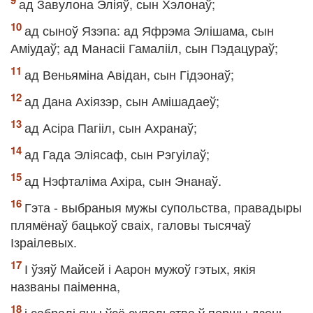
ад Завулона Эліяў, сын Хэлонаў;
ад сыноў Язэпа: ад Яфрэма Элішама, сын
Аміудаў; ад Манасіі Гамалііл, сын Пэдацураў;
ад Веньяміна Авідан, сын Гідэонаў;
ад Дана Ахіязэр, сын Амішадаеў;
ад Асіра Пагііл, сын Ахранаў;
ад Гада Эліясаф, сын Рэгуілаў;
ад Нэфталіма Ахіра, сын Энанаў.
Гэта - выбраныя мужы супольства, правадыры
плямёнаў бацькоў сваіх, галовы тысячаў
Ізраілевых.
І ўзяў Майсей і Аарон мужоў гэтых, якія
названы паіменна,
і сабралі яны ўсё супольства ў першы дзень