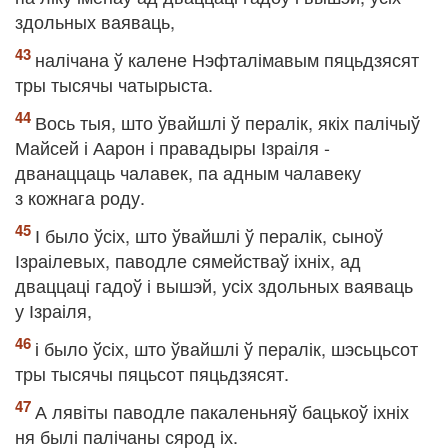
здольных ваяваць,
налічана ў калене Нэфталімавым пяцьдзясят
тры тысячы чатырыста.
Вось тыя, што ўвайшлі ў пералік, якіх палічыў
Майсей і Аарон і правадыры Ізраіля -
дванаццаць чалавек, па адным чалавеку
з кожнага роду.
І было ўсіх, што ўвайшлі ў пералік, сыноў
Ізраілевых, паводле сямействаў іхніх, ад
дваццаці гадоў і вышэй, усіх здольных ваяваць
у Ізраіля,
і было ўсіх, што ўвайшлі ў пералік, шэсьцьсот
тры тысячы пяцьсот пяцьдзясят.
А лявіты паводле пакаленьняў бацькоў іхніх
ня былі палічаны сярод іх.