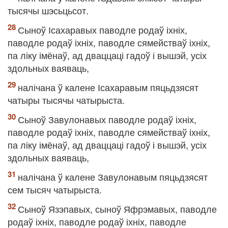
тысячы шэсьцьсот.
Сыноў Ісахаравых паводле родаў іхніх,
паводле родаў іхніх, паводле сямействаў іхніх,
па ліку імёнаў, ад дваццаці гадоў і вышэй, усіх
здольных ваяваць,
налічана ў калене Ісахаравым пяцьдзясят
чатыры тысячы чатырыста.
Сыноў Завулонавых паводле родаў іхніх,
паводле родаў іхніх, паводле сямействаў іхніх,
па ліку імёнаў, ад дваццаці гадоў і вышэй, усіх
здольных ваяваць,
налічана ў калене Завулонавым пяцьдзясят
сем тысяч чатырыста.
Сыноў Язэпавых, сыноў Яфрэмавых, паводле
родаў іхніх, паводле родаў іхніх, паводле