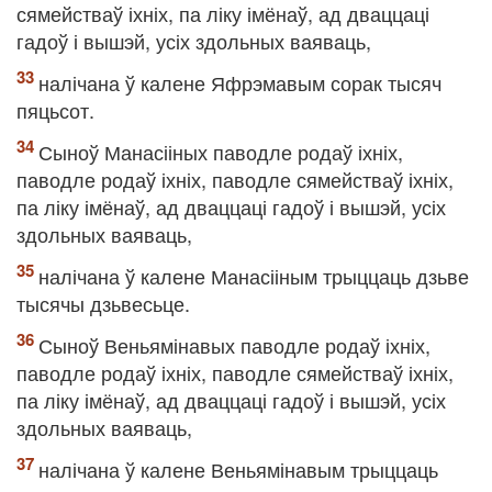
сямействаў іхніх, па ліку імёнаў, ад дваццаці
гадоў і вышэй, усіх здольных ваяваць,
налічана ў калене Яфрэмавым сорак тысяч
пяцьсот.
Сыноў Манасііных паводле родаў іхніх,
паводле родаў іхніх, паводле сямействаў іхніх,
па ліку імёнаў, ад дваццаці гадоў і вышэй, усіх
здольных ваяваць,
налічана ў калене Манасііным трыццаць дзьве
тысячы дзьвесьце.
Сыноў Веньямінавых паводле родаў іхніх,
паводле родаў іхніх, паводле сямействаў іхніх,
па ліку імёнаў, ад дваццаці гадоў і вышэй, усіх
здольных ваяваць,
налічана ў калене Веньямінавым трыццаць