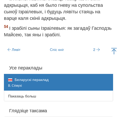
адкрыцьця, каб ня было гневу на супольства
сыноў Ізраілевых, і будуць лявіты стаяць на
варце каля скініі адкрыцьця.
І зрабілі сыны Ізраілевыя: як загадаў Гасподзь
Майсею, так яны і зрабілі.
Лявіт
Спіс кніг
2
Усе пераклады
Беларускі пераклад
В. Сёмухі
Паказаць больш
Глядзіце таксама