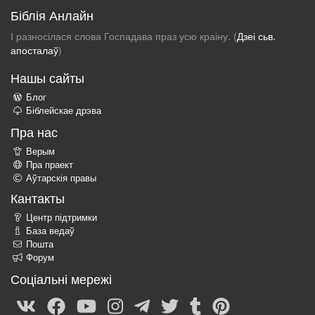
Біблія Анлайн
І разносілася слова Госпадава праз усю краіну. (
Дзеі сьв.
апосталаў
)
Нашы сайты
Блог
Біблейскае дрэва
Пра нас
Верым
Пра праект
Аўтарскія правы
Кантакты
Центр підтримки
База ведаў
Пошта
Форум
Соціальні мережі