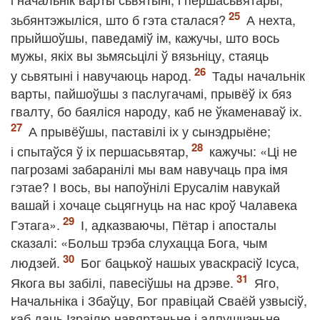
зьбянтэжыліся, што б гэта сталася?
А нехта,
прыйшоўшы, паведаміў ім, кажучы, што вось
мужы, якіх вы зьмясьцілі ў вязьніцу, стаяць
у сьвятыні і навучаюць народ.
Тады начальнік
варты, пайшоўшы з паслугачамі, прывёў іх бяз
гвалту, бо баяліся народу, каб не ўкаменаваў іх.
А прывёўшы, паставілі іх у сынэдрыёне;
і спытаўся ў іх першасьвятар,
кажучы: «Ці не
пагрозамі забаранілі мы вам навучаць пра імя
гэтае? І вось, вы напоўнілі Ерусалім навукай
вашай і хочаце сьцягнуць на нас кроў Чалавека
Гэтага».
І, адказваючы, Пётар і апосталы
сказалі: «Больш трэба слухацца Бога, чым
людзей.
Бог бацькоў нашых уваскрасіў Ісуса,
Якога вы забілі, павесіўшы на дрэве.
Яго,
Начальніка і Збаўцу, Бог правіцай Сваёй узвысіў,
каб даць Ізраілю навяртаньне і адпушчэньне