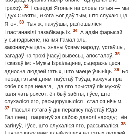
грахоў.
І сьведкі Ягоныя на словы гэтыя — мы
і Дух Сьвяты, Якога Бог даў тым, што слухаюцца
Яго».
Тыя ж, пачуўшы, раз’юшыліся
і пастанавілі пазабіваць іх.
А адзін фарысэй
у сынэдрыёне, на імя Гамаліэль,
законавучыцель, знаны ўсяму народу, устаўшы,
загадаў на трохі [часу] вывесьці апосталаў,
і сказаў ім: «Мужы Ізраільцяне, сьцеражыцеся
адносна людзей гэтых, што маеце ўчыніць.
Бо
перад гэтымі днямі паўстаў Тэўда, кажучы пра
сябе як пра некага, і да яго прыстаў лік мужоў
каля чатырохсот; ён быў забіты, і ўсе, што
слухаліся яго, расьцярушыліся і сталіся нічым.
Пасьля гэтага ў дні перапісу паўстаў Юда
Галілеец і пацягнуў за сабою даволі народу; і ён
загінуў, і ўсе, што слухаліся яго, рассыпаліся.
І цяпер кажу вам: адыйдзіцеся ад гэтых людзей