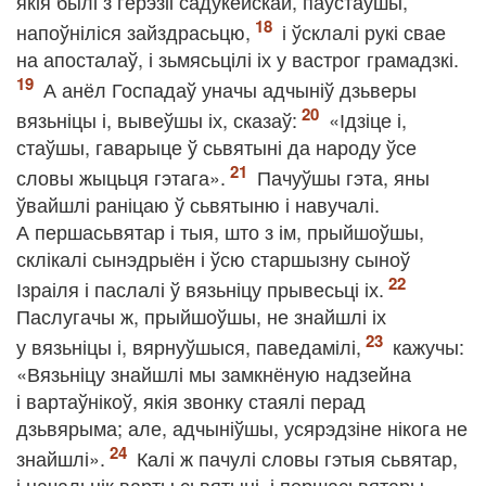
якія былі з герэзіі садукейскай, паўстаўшы,
напоўніліся зайздрасьцю,
і ўсклалі рукі свае
на апосталаў, і зьмясьцілі іх у вастрог грамадзкі.
А анёл Госпадаў уначы адчыніў дзьверы
вязьніцы і, вывеўшы іх, сказаў:
«Ідзіце і,
стаўшы, гаварыце ў сьвятыні да народу ўсе
словы жыцьця гэтага».
Пачуўшы гэта, яны
ўвайшлі раніцаю ў сьвятыню і навучалі.
А першасьвятар і тыя, што з ім, прыйшоўшы,
склікалі сынэдрыён і ўсю старшызну сыноў
Ізраіля і паслалі ў вязьніцу прывесьці іх.
Паслугачы ж, прыйшоўшы, не знайшлі іх
у вязьніцы і, вярнуўшыся, паведамілі,
кажучы:
«Вязьніцу знайшлі мы замкнёную надзейна
і вартаўнікоў, якія звонку стаялі перад
дзьвярыма; але, адчыніўшы, усярэдзіне нікога не
знайшлі».
Калі ж пачулі словы гэтыя сьвятар,
і начальнік варты сьвятыні, і першасьвятары,