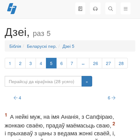
Перайсці
да
змесціва
Дзеі,
раз 5
Біблія
Беларускі пер.
Дзеі 5
1
2
3
4
5
6
7
↔
26
27
28
»
4
6
А нейкі муж, на імя Ананія, з Сапфіраю,
жонкаю сваёю, прадаў маёмасьць сваю,
і прыхаваў з цаны з ведама жонкі сваёй, і,