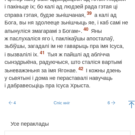
і пакіньце іх; бо калі ад людзей рада гэтая ці
справа гэтая, будзе зьнішчаная,
а калі ад
Бога, вы ня здолееце зьнішчыць яе, і каб самі не
апынуліся змагарамі з Богам».
Яны
ж паслухаліся яго і, паклікаўшы апосталаў,
зьбіўшы, загадалі ім не гаварыць пра імя Ісуса,
і вызвалілі іх.
Тыя ж пайшлі ад аблічча
сынэдрыёна, радуючыся, што сталіся вартымі
зьневажэньня за імя Ягонае.
І кожны дзень
у сьвятыні і дома не пераставалі навучаць
і дабравесьціць пра Ісуса Хрыста.
4
Спіс кніг
6
Усе пераклады