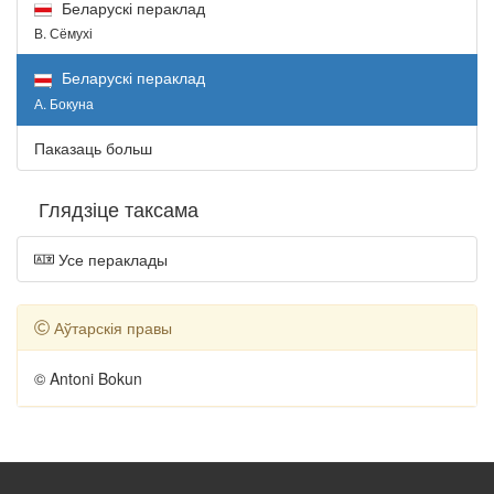
Беларускі пераклад
В. Сёмухі
Беларускі пераклад
А. Бокуна
Паказаць больш
Глядзіце таксама
Усе пераклады
Аўтарскія правы
© Antoni Bokun