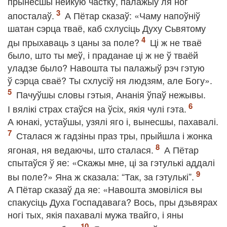
прынёсшы нейкую частку, палажыў ля ног
апосталаў.
А Пётар сказаў: «Чаму напоўніў
шатан сэрца тваё, каб схлусіць Духу Сьвятому
ды прыхаваць з цаны за поле?
Ці ж не тваё
было, што ты меў, і праданае ці ж не ў тваёй
уладзе было? Навошта ты палажыў рэч гэтую
ў сэрца сваё? Ты схлусіў ня людзям, але Богу».
Пачуўшы словы гэтыя, Ананія ўпаў нежывы.
І вялікі страх стаўся на ўсіх, якія чулі гэта.
А юнакі, устаўшы, узялі яго і, вынесшы, пахавалі.
Сталася ж гадзіны праз тры, прыйшла і жонка
ягоная, ня ведаючы, што сталася.
А Пётар
спытаўся ў яе: «Скажы мне, ці за гэтулькі аддалі
вы поле?» Яна ж сказала: “Так, за гэтулькі”.
А Пётар сказаў да яе: «Навошта змовіліся вы
спакусіць Духа Госпадавага? Вось, пры дзьвярах
ногі тых, якія пахавалі мужа твайго, і яны