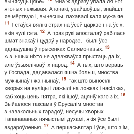
вынясуць цябе».
Яна ж адразу ўпала ля ног
ягоных нежывая. А юнакі, увайшоўшы, знайшлі
яе мёртвую і, вынесшы, пахавалі каля мужа яе.
І стаўся вялікі страх на ўсёй царкве і на ўсіх,
якія чулі гэта.
А праз рукі апосталаў рабілася
шмат знакаў і цудаў у народзе, і былі ўсе
аднадушна ў прысенках Салямонавых.
А з іншых ніхто не адважваўся прыстаць да іх,
але ўзьвялічваў іх народ.
А тых, што вераць
у Госпада, дадавалася яшчэ больш, мноства
мужчынаў і жанчынаў,
так што выносілі
хворых на вуліцы і лажылі на ложках і насілках,
каб хоць цень Пятра, які ішоў, ацяніў каго з іх.
Зыйшлося таксама ў Ерусалім мноства
з навакольных гарадоў, несучы хворых
і апанаваных нячыстымі духамі, якія ўсе былі
аздароўленыя.
А першасьвятар і ўсе, што з ім,