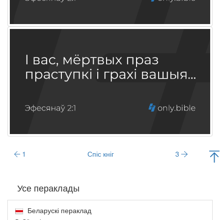
1
Спіс кніг
3
Усе пераклады
Беларускі пераклад