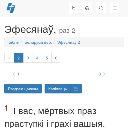
Перайсці
да
змесціва
Эфесянаў,
раз 2
Біблія
Беларускі пер.
Эфесянаў 2
1
2
3
4
5
6
1
3
Раздзел цалкам
Капіяваць
І вас, мёртвых праз
праступкі і грахі вашыя,