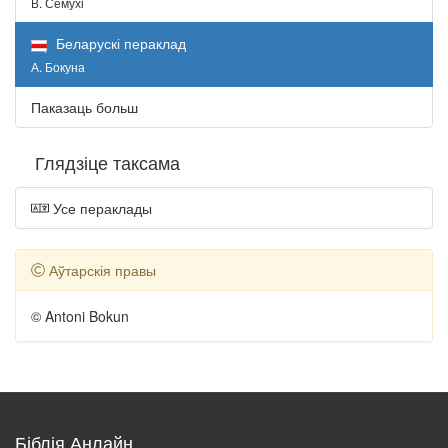
В. Сёмухі
Беларускі пераклад
А. Бокуна
Паказаць больш
Глядзіце таксама
Усе пераклады
Аўтарскія правы
© Antoni Bokun
Біблія Анлайн