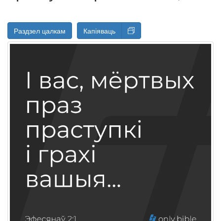
Раздзел цалкам
Капіяваць