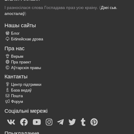
І разносілася слова Госпадава праз усю краіну. (
Дзеі сьв.
апосталаў
)
Нашы сайты
Блог
Біблейскае дрэва
Пра нас
Верым
Пра праект
Аўтарскія правы
Кантакты
Центр підтримки
База ведаў
Пошта
Форум
Соціальні мережі
Прыкладанне