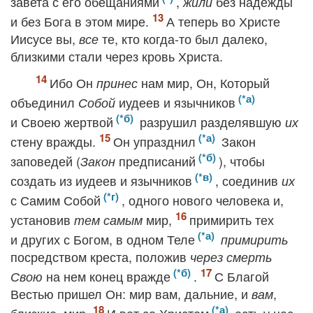
завета с его обещаниями
,
без надежды
жили
и без Бога в этом мире.
А теперь во Христе
Иисусе вы,
те, кто когда-то был далеко,
все
близкими стали через кровь Христа.
Ибо Он
нам мир, Он, Который
принес
объединил
иудеев и язычников
Собой
и Своею жертвой
разрушил разделявшую
их
стену вражды.
Он упразднил
Закон
заповедей (
предписаний
), чтобы
Закон
создать из иудеев и язычников
, соединив
их
с Самим Собой
, одного нового человека и,
установив
мир,
примирить тех
тем самым
и других с Богом, в одном Теле
примирить
посредством креста, положив
через смерть
на нем конец вражде
.
С Благой
Свою
Вестью пришел Он: мир вам, дальние, и
,
вам