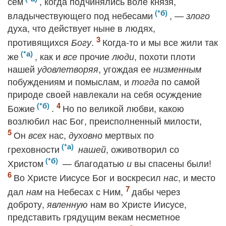
сем
, когда подчинялись воле князя,
владычествующего под небесами
, —
злого
духа, что действует ныне в людях,
противящихся
.
Когда-то и мы все жили так
Богу
же
, как и
прочие
, похоти плоти
все
люди
нашей
, угождая ее
удовлетворяя
низменным
побуждениям и помыслам, и
по самой
тогда
природе своей навлекали на себя осуждение
Божие
.
Но по великой любви, какою
возлюбил нас Бог, преисполненный милости,
Он
нас,
мертвых по
всех
духовно
греховности
, оживотворил со
нашей
Христом
— благодатью
вы спасены были!
и
Во Христе Иисусе Бог и воскресил
, и место
нас
дал
на Небесах с Ним,
дабы через
нам
доброту,
нам во Христе Иисусе,
явленную
представить грядущим векам несметное