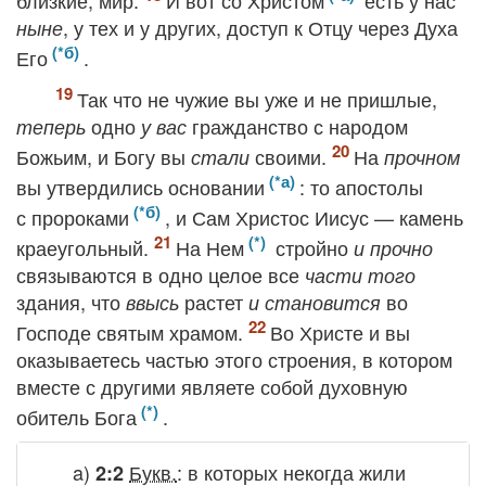
близкие, мир.
И вот со Христом
есть у нас
, у тех и у других, доступ к Отцу через Духа
ныне
Его
.
Так что не чужие вы уже и не пришлые,
одно
гражданство с народом
теперь
у вас
Божьим, и Богу вы
своими.
На
стали
прочном
вы утвердились основании
: то апостолы
с пророками
, и Сам Христос Иисус — камень
краеугольный.
На Нем
стройно
и прочно
связываются в одно целое все
части того
здания, что
растет
во
ввысь
и становится
Господе святым храмом.
Во Христе и вы
оказываетесь частью этого строения, в котором
вместе с другими являете собой духовную
обитель Бога
.
a)
Букв.
:
в которых некогда жили
2:2