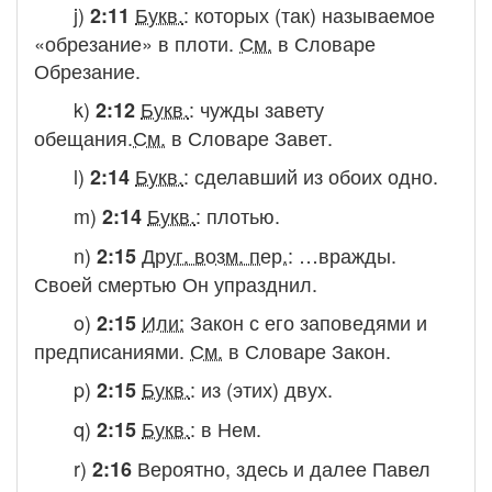
j)
Букв.
:
которых (так) называемое
2:11
«обрезание» в плоти.
См.
в Словаре
Обрезание.
k)
Букв.
:
чужды завету
2:12
обещания.
См.
в Словаре
Завет.
l)
Букв.
:
сделавший из обоих одно.
2:14
m)
Букв.
:
плотью.
2:14
n)
Друг. возм. пер.
:
…вражды.
2:15
Своей смертью Он упразднил.
o)
Или:
Закон с его заповедями и
2:15
предписаниями
.
См.
в Словаре
Закон.
p)
Букв.
:
из (этих) двух.
2:15
q)
Букв.
:
в Нем.
2:15
r)
Вероятно, здесь и далее Павел
2:16