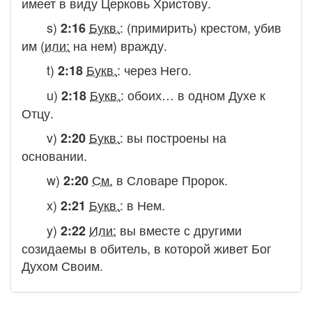
имеет в виду Церковь Христову.
s)
Букв.
:
(примирить) крестом, убив
2:16
им
(
или:
на нем) вражду.
t)
Букв.
:
через Него.
2:18
u)
Букв.
:
обоих… в одном Духе к
2:18
Отцу.
v)
Букв.
:
вы построены на
2:20
основании.
w)
См.
в Словаре
Пророк.
2:20
x)
Букв.
:
в Нем.
2:21
y)
Или:
вы вместе с другими
2:22
созидаемы в обитель, в которой живет Бог
Духом Своим.