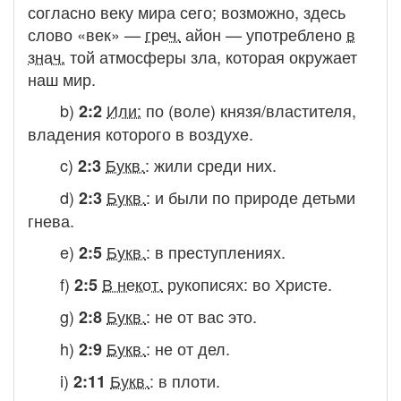
согласно веку мира сего
; возможно, здесь
слово «век» —
греч.
айон
— употреблено
в
знач.
той атмосферы зла, которая окружает
наш мир.
b)
Или:
по (воле) князя/властителя,
2:2
владения которого в воздухе.
c)
Букв.
:
жили среди них.
2:3
d)
Букв.
:
и были по природе детьми
2:3
гнева.
e)
Букв.
:
в преступлениях.
2:5
f)
В некот.
рукописях:
во Христе.
2:5
g)
Букв.
:
не от вас это.
2:8
h)
Букв.
:
не от дел.
2:9
i)
Букв.
:
в плоти.
2:11