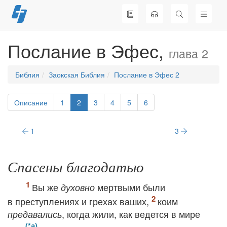
Перейти
к
содержимому
Послание в Эфес,
глава 2
Библия
Заокская Библия
Послание в Эфес 2
Описание
1
2
3
4
5
6
1
3
Спасены благодатью
Вы же
мертвыми были
духовно
в преступлениях и грехах ваших,
коим
, когда жили, как ведется в мире
предавались