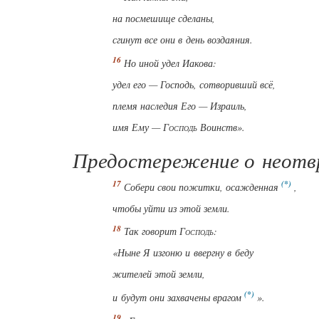
на посмешище сделаны,
сгинут все они в день воздаяния.
Но иной удел Иакова:
удел его —
Господь
, сотворивший всё,
племя наследия Его — Израиль,
имя Ему —
Господь
Воинств».
Предостережение о неотв
Собери свои пожитки, осажденная
,
чтобы уйти
из этой земли.
Так говорит
Господь
:
«Ныне Я изгоню и ввергну в беду
жителей этой земли,
и будут они захвачены врагом
».