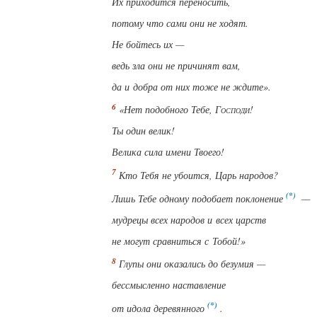
Их приходится переносить,
потому что сами они не ходят.
Не бойтесь их —
ведь зла они не причинят
вам
,
да и добра
от них
тоже
не ждите
».
«Нет подобного Тебе,
Господи
!
Ты
один
велик!
Велика сила имени Твоего!
Кто Тебя не убоится, Царь народов?
Лишь Тебе одному подобает
поклонение
—
мудрецы всех народов и всех царств
не могут сравниться с Тобой!»
Глупы они оказались до безумия —
бессмысленно наставление
от
идола
деревянного
.