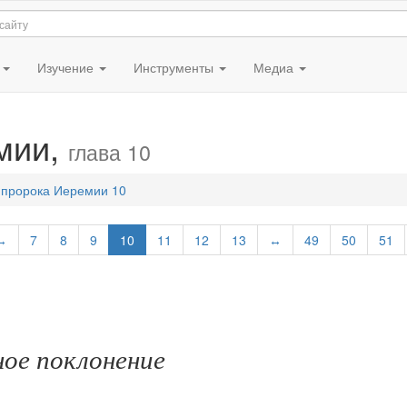
я
Изучение
Инструменты
Медиа
мии,
глава 10
 пророка Иеремии 10
↔
7
8
9
10
11
12
13
↔
49
50
51
ое поклонение