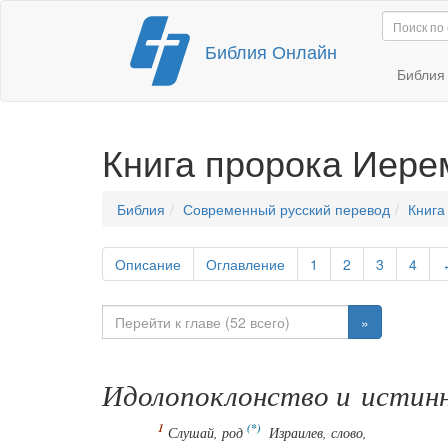
Перейти
Библия Онлайн
к
содержимому
Библи
Книга пророка Иере
Библия
Современный русский перевод
Книга
Описание
Оглавление
1
2
3
4
»
Идолопоклонство и истинн
Слушай, род
Израилев, слово,