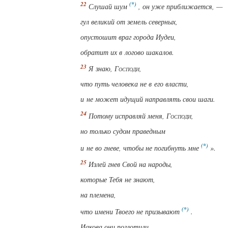
Слушай шум
, он уже приближается, —
гул великий от земель северных,
опустошит
враг
города Иудеи,
обратит
их в логово шакалов.
Я знаю,
Господи
,
что путь человека не в его власти,
и не может идущий направлять свои шаги.
Потому исправляй меня,
Господи
,
но только судом
праведным
и не во гневе, чтобы не погибнуть мне
».
Излей гнев Свой на народы,
которые Тебя не знают,
на племена,
что имени Твоего не призывают
.
Иакова они поглотили,