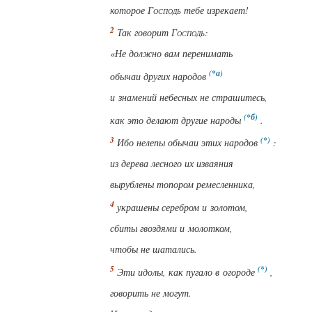
которое
Господь
тебе изрекает!
Так говорит
Господь
:
«Не должно вам перенимать
обычаи
других
народов
и знамений небесных не страшитесь,
как это делают
другие
народы
.
Ибо нелепы обычаи этих народов
:
из дерева лесного
их изваяния
вырублены топором ремесленника,
украшены серебром и золотом,
сбиты гвоздями и молотком,
чтобы не шатались.
Эти идолы, как пугало в огороде
,
говорить не могут.