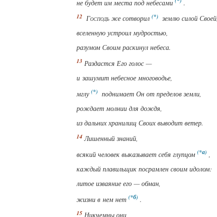
не будет им места
под небесами
.
Господь
же сотворил
землю силой Своей
вселенную устроил мудростью,
разумом Своим раскинул небеса.
Раздастся Его голос —
и зашумит небесное многоводье,
мглу
поднимает Он от пределов земли,
рождает молнии для дождя,
из
дальних
хранилищ Своих выводит ветер.
Лишенный знаний,
всякий человек выказывает себя глупцом
,
каждый плавильщик посрамлен своим идолом:
литое изваяние его — обман,
жизни в нем нет
.
Никчемны они,