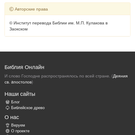
Авторские права
© Институт перевода Библии им. М.П. Кулакова в
Заокском
Библия Онлайн
И слово Господне распространялось по всей стране. (
Деяния
св. aпостолов
)
Наши сайты
Блог
Библейское древо
О нас
Веруем
О проекте