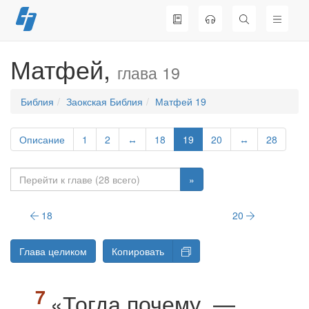
Перейти
к
содержимому
Матфей,
глава 19
Библия
Заокская Библия
Матфей 19
Описание
1
2
↔
18
19
20
↔
28
»
18
20
Глава целиком
Копировать
«Тогда почему, —