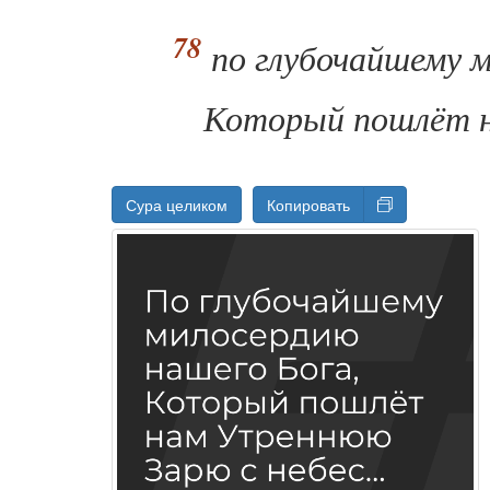
по глубочайшему 
Который пошлёт н
Сура целиком
Копировать