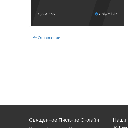
Оглавление
Священное Писание Онлайн
Наши 
Блог
Слово о Повелителе Исе