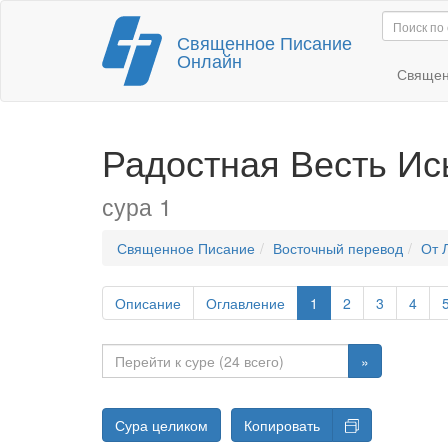
Перейти
Священное Писание
к
Онлайн
содержимому
Священ
Радостная Весть Ис
сура 1
Священное Писание
Восточный перевод
От 
Описание
Оглавление
1
2
3
4
»
Сура целиком
Копировать