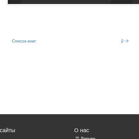
Список книг
2
сайты
О нас
Веруем