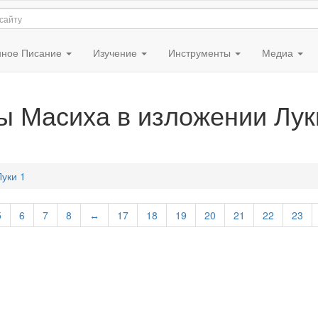
ное Писание
Изучение
Инструменты
Медиа
ы Масиха в изложении Лук
Луки 1
5
6
7
8
↔
17
18
19
20
21
22
23