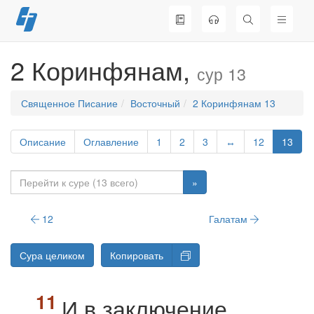
Перейти
к
содержимому
2 Коринфянам,
сур 13
Священное Писание
Восточный
2 Коринфянам 13
Описание
Оглавление
1
2
3
↔
12
13
»
12
Галатам
Сура целиком
Копировать
И в заключение,