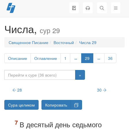
Перейти
к
содержимому
Числа,
сур 29
Священное Писание
Восточный
Числа 29
Описание
Оглавление
1
↔
29
↔
36
»
28
30
Сура целиком
Копировать
В десятый день седьмого