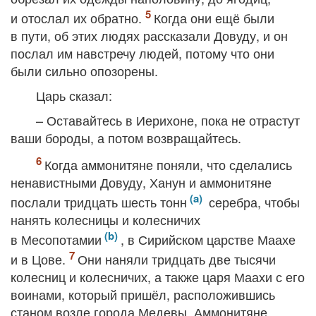
и отослал их обратно.
Когда они ещё были
в пути, об этих людях рассказали Довуду, и он
послал им навстречу людей, потому что они
были сильно опозорены.
Царь сказал:
– Оставайтесь в Иерихоне, пока не отрастут
ваши бороды, а потом возвращайтесь.
Когда аммонитяне поняли, что сделались
ненавистными Довуду, Ханун и аммонитяне
послали тридцать шесть тонн
серебра, чтобы
нанять колесницы и колесничих
в Месопотамии
, в Сирийском царстве Маахе
и в Цове.
Они наняли тридцать две тысячи
колесниц и колесничих, а также царя Маахи с его
воинами, который пришёл, расположившись
станом возле города Медевы. Аммонитяне