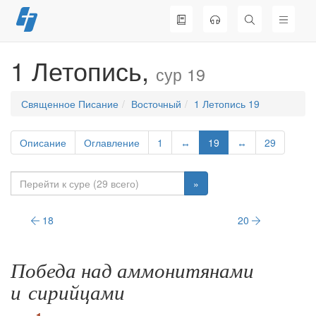
Перейти
к
содержимому
1 Летопись,
сур 19
Священное Писание
Восточный
1 Летопись 19
Описание
Оглавление
1
↔
19
↔
29
»
18
20
Победа над аммонитянами
и сирийцами