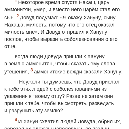
Некоторое время спустя Нахаш, царь
аммонитян, умер, и вместо него царём стал его
сын.
Довуд подумал: «Я окажу Хануну, сыну
Нахаша, милость, потому что его отец оказал
милость мне». И Довуд отправил к Хануну
послов, чтобы выразить соболезнования о его
отце.
Когда люди Довуда пришли к Хануну
в землю аммонитян, чтобы сказать ему слова
утешения,
аммонитские вожди сказали Хануну:
– Неужели ты думаешь, что Довуд прислал
к тебе этих людей с соболезнованиями из
уважения к твоему отцу? Разве не затем они
пришли к тебе, чтобы высмотреть, разведать
и разрушить эту землю?
И Ханун схватил людей Довуда, обрил их,
обрезал их одежды наполовину, до ягодиц,