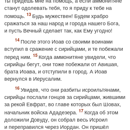
ты придёшь мне на помощь, а если аммонитяне
станут одолевать тебя, то я приду к тебе на
помощь.
Будь мужествен! Будем храбро
сражаться за наш народ и города нашего Бога,
и пусть Вечный сделает так, как Ему угодно!
После этого Иоав со своими воинами
вступил в сражение с сирийцами, и те побежали
перед ним.
Когда аммонитяне увидели, что
сирийцы бегут, они тоже побежали от Авишая,
брата Иоава, и отступили в город. А Иоав
вернулся в Иерусалим.
Увидев, что они разбиты исроильтянами,
сирийцы послали гонцов за сирийцами, жившими
за рекой Евфрат, во главе которых был Шовах,
начальник войска Ададезера.
Когда об этом
доложили Довуду, он собрал весь Исроил
и переправился через Иордан. Он пришёл