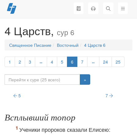
Перейти
к
содержимому
4 Царств,
сур 6
Священное Писание
Восточный
4 Царств 6
1
2
3
↔
4
5
6
7
↔
24
25
»
5
7
Всплывший топор
Ученики пророков сказали Елисею: