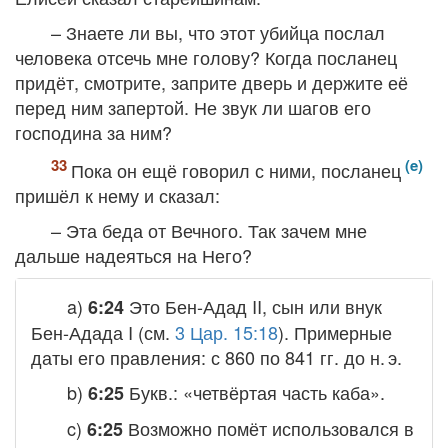
– Знаете ли вы, что этот убийца послал
человека отсечь мне голову? Когда посланец
придёт, смотрите, заприте дверь и держите её
перед ним запертой. Не звук ли шагов его
господина за ним?
Пока он ещё говорил с ними, посланец
пришёл к нему и сказал:
– Эта беда от Вечного. Так зачем мне
дальше надеяться на Него?
a)
Это Бен-Адад II, сын или внук
6:24
Бен-Адада I (см.
3 Цар. 15:18
). Примерные
даты его правления: с 860 по 841 гг. до н. э.
b)
Букв.: «четвёртая часть каба».
6:25
c)
Возможно помёт использовался в
6:25