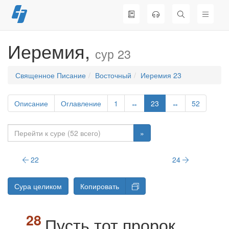
Перейти
к
содержимому
Иеремия,
сур 23
Священное Писание
Восточный
Иеремия 23
Описание
Оглавление
1
↔
23
↔
52
»
22
24
Сура целиком
Копировать
Пусть тот пророк,