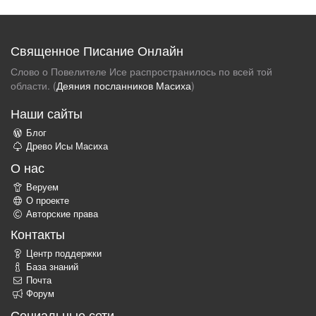
Священное Писание Онлайн
Слово о Повелителе Исе распространилось по всей той
области. (
Деяния посланников Масиха
)
Наши сайты
Блог
Древо Исы Масиха
О нас
Веруем
О проекте
Авторские права
Контакты
Центр поддержки
База знаний
Почта
Форум
Социальные сети