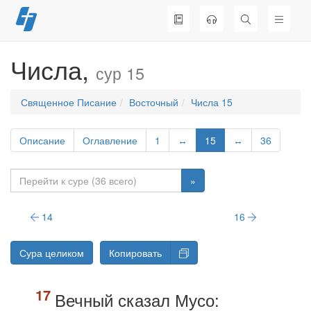
Перейти
к
содержимому
Числа,
сур 15
Священное Писание
Восточный
Числа 15
Описание
Оглавление
1
↔
15
↔
36
»
14
16
Сура целиком
Копировать
Вечный сказал Мусо: