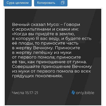
Сура целиком
Копировать