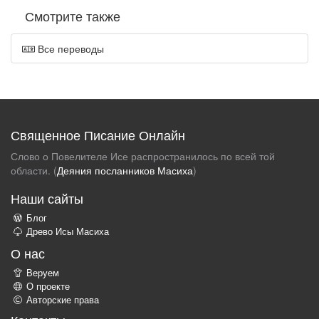
Смотрите также
Все переводы
Священное Писание Онлайн
Слово о Повелителе Исе распространилось по всей той
области. (
Деяния посланников Масиха
)
Наши сайты
Блог
Древо Исы Масиха
О нас
Веруем
О проекте
Авторские права