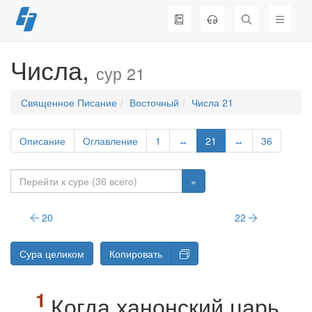
Перейти
к
содержимому
Числа,
сур 21
Священное Писание
Восточный
Числа 21
Описание
Оглавление
1
↔
21
↔
36
»
20
22
Сура целиком
Копировать
Когда ханонский царь