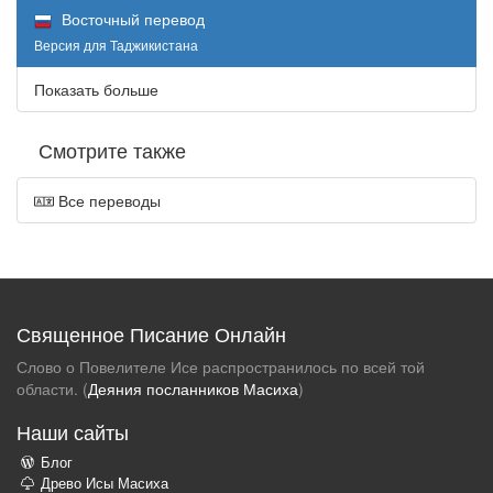
Восточный перевод
Версия для Таджикистана
Показать больше
Смотрите также
Все переводы
Священное Писание Онлайн
Слово о Повелителе Исе распространилось по всей той
области. (
Деяния посланников Масиха
)
Наши сайты
Блог
Древо Исы Масиха