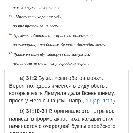
также муж – и хвалит её:
«Много есть хороших жён,
но ты превзошла их всех».
Прелесть обманчива, и красота мимолётна,
но женщина, что боится Вечного, достойна хвалы.
Дайте ей награду, которую она заслужила;
пусть дела её славятся у городских ворот.
a)
Букв.: «сын обетов моих».
31:2
Вероятно, здесь имеется в виду обеты,
которые мать Лемуила дала Всевышнему,
прося у Него сына (см., напр.,
1 Цар. 1:11
).
b)
В оригинале этот отрывок
31:10-31
написан в форме акростиха: каждый стих
начинается с очередной буквы еврейского
алфавита.