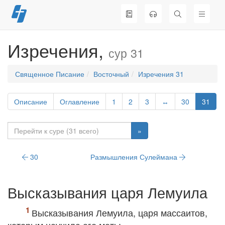
Перейти
к
содержимому
Изречения,
сур 31
Священное Писание
Восточный
Изречения 31
Описание
Оглавление
1
2
3
↔
30
31
»
30
Размышления Сулеймана
Высказывания царя Лемуила
Высказывания Лемуила, царя массаитов,