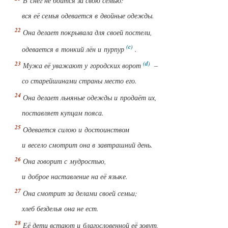
В снег не боится за свою семью:
вся её семья одевается в двойные одежды.
Она делает покрывала для своей постели,
одевается в тонкий лён и пурпур
.
Мужа её уважают у городских ворот
–
со старейшинами страны место его.
Она делает льняные одежды и продаёт их,
поставляет купцам пояса.
Одевается силою и достоинством
и весело смотрит она в завтрашний день.
Она говорит с мудростью,
и доброе наставление на её языке.
Она смотрит за делами своей семьи;
хлеб безделья она не ест.
Её дети встают и благословенной её зовут,