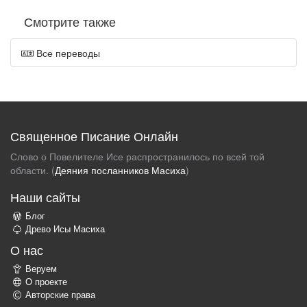
Смотрите также
Все переводы
Священное Писание Онлайн
Слово о Повелителе Исе распространилось по всей той
области. (
Деяния посланников Масиха
)
Наши сайты
Блог
Древо Исы Масиха
О нас
Веруем
О проекте
Авторские права