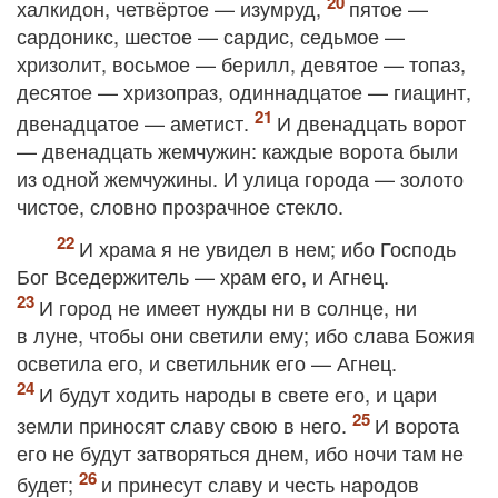
халкидон, четвёртое — изумруд,
пятое —
сардоникс, шестое — сардис, седьмое —
хризолит, восьмое — берилл, девятое — топаз,
десятое — хризопраз, одиннадцатое — гиацинт,
двенадцатое — аметист.
И двенадцать ворот
— двенадцать жемчужин: каждые ворота были
из одной жемчужины. И улица города — золото
чистое, словно прозрачное стекло.
И храма я не увидел в нем; ибо Господь
Бог Вседержитель — храм его, и Агнец.
И город не имеет нужды ни в солнце, ни
в луне, чтобы они светили ему; ибо слава Божия
осветила его, и светильник его — Агнец.
И будут ходить народы в свете его, и цари
земли приносят славу свою в него.
И ворота
его не будут затворяться днем, ибо ночи там не
будет;
и принесут славу и честь народов