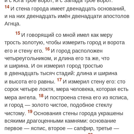
И стена города имеет двенадцать оснований,
и на них двенадцать имён двенадцати апостолов
Агнца.
И говорящий со мной имел как меру
трость золотую, чтобы измерить город и ворота
его и стену его.
И город расположен
четыреугольником, и длина его та же, что
и ширина. И он измерил город тростью
в двенадцать тысяч стадий: длина и ширина
и высота его равны.
И измерил стену его: сто
сорок четыре локтя, мера человека, которая есть
мера ангела.
И построена стена его из ясписа,
и город — золото чистое, подобное стеклу
чистому.
Основания стены города украшены
всякими драгоценными камнями: основание
первое — яспис, второе — сапфир, третье —