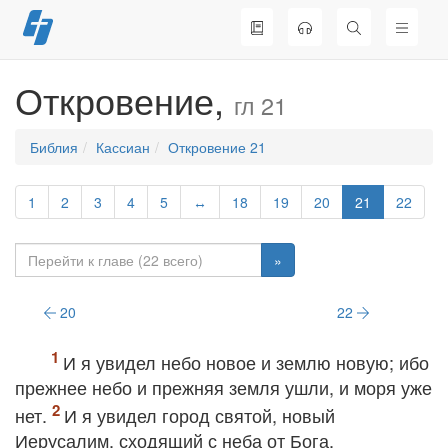
Перейти
к
содержимому
Откровение,
гл 21
Библия
Кассиан
Откровение 21
1
2
3
4
5
↔
18
19
20
21
22
»
20
22
И я увидел небо новое и землю новую; ибо
прежнее небо и прежняя земля ушли, и моря уже
нет.
И я увидел город святой, новый
Иерусалим, сходящий с неба от Бога,