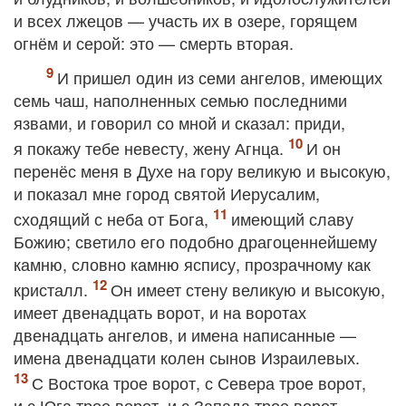
и всех лжецов — участь их в озере, горящем
огнём и серой: это — смерть вторая.
И пришел один из семи ангелов, имеющих
семь чаш, наполненных семью последними
язвами, и говорил со мной и сказал: приди,
я покажу тебе невесту, жену Агнца.
И он
перенёс меня в Духе на гору великую и высокую,
и показал мне город святой Иерусалим,
сходящий с неба от Бога,
имеющий славу
Божию; светило его подобно драгоценнейшему
камню, словно камню яспису, прозрачному как
кристалл.
Он имеет стену великую и высокую,
имеет двенадцать ворот, и на воротах
двенадцать ангелов, и имена написанные —
имена двенадцати колен сынов Израилевых.
С Востока трое ворот, с Севера трое ворот,
и с Юга трое ворот, и с Запада трое ворот.