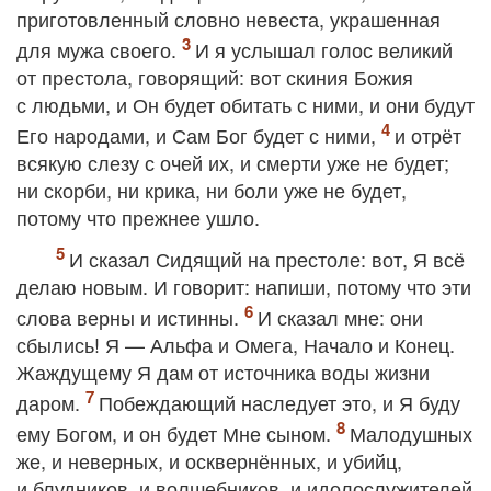
приготовленный словно невеста, украшенная
для мужа своего.
И я услышал голос великий
от престола, говорящий: вот скиния Божия
с людьми, и Он будет обитать с ними, и они будут
Его народами, и Сам Бог будет с ними,
и отрёт
всякую слезу с очей их, и смерти уже не будет;
ни скорби, ни крика, ни боли уже не будет,
потому что прежнее ушло.
И сказал Сидящий на престоле: вот, Я всё
делаю новым. И говорит: напиши, потому что эти
слова верны и истинны.
И сказал мне: они
сбылись! Я — Альфа и Омега, Начало и Конец.
Жаждущему Я дам от источника воды жизни
даром.
Побеждающий наследует это, и Я буду
ему Богом, и он будет Мне сыном.
Малодушных
же, и неверных, и осквернённых, и убийц,
и блудников, и волшебников, и идолослужителей