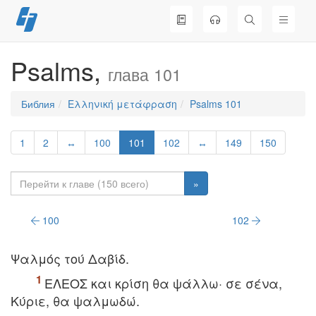
Перейти
к
содержимому
Psalms,
глава 101
Библия
Ελληνική μετάφραση
Psalms 101
1
2
↔
100
101
102
↔
149
150
»
100
102
Ψαλμός τoύ Δαβίδ.
EΛEOΣ και κρίση θα ψάλλω· σε σένα,
Kύριε, θα ψαλμωδώ.