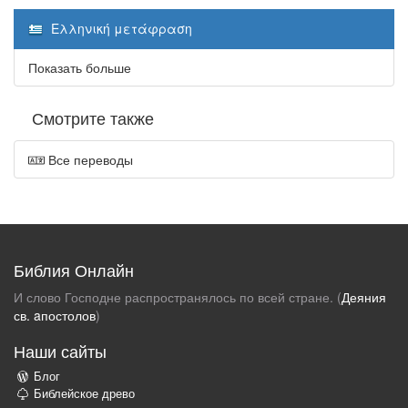
Ελληνική μετάφραση
Показать больше
Смотрите также
Все переводы
Библия Онлайн
И слово Господне распространялось по всей стране. (
Деяния
св. aпостолов
)
Наши сайты
Блог
Библейское древо