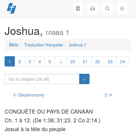
Skip
to
content
Joshua,
глава 1
Bible
Traduction française
Joshua 1
1
2
3
4
5
↔
20
21
22
23
24
»
Deuteronomy
2
CONQUÊTE DU PAYS DE CANAAN
Ch. 1 à 12. (De 1:38; 31:23. 2 Co 2:14.)
Josué à la tête du peuple