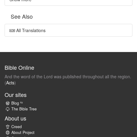
See Also
All Translations
Bible Online
And the word of the Lord was published throughout all the region.
(
Acts
)
Our sites
ru
Blog
The Bible Tree
About us
Creed
About Project