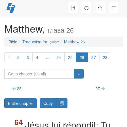
Skip
to
content
Matthew,
глава 26
Bible
Traduction française
Matthew 26
1
2
3
4
↔
24
25
26
27
28
»
25
27
Entire chapter
Copy
Jésus lui répondit: Tu