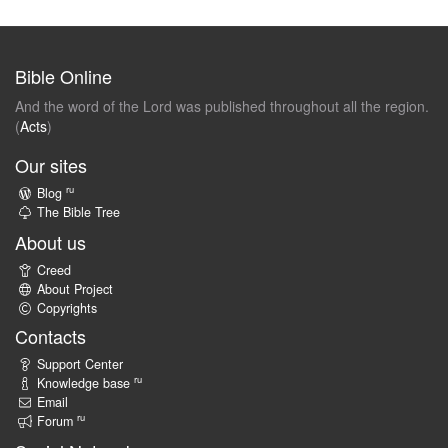
Bible Online
And the word of the Lord was published throughout all the region.
(
Acts
)
Our sites
ru
Blog
The Bible Tree
About us
Creed
About Project
Copyrights
Contacts
Support Center
ru
Knowledge base
Email
ru
Forum