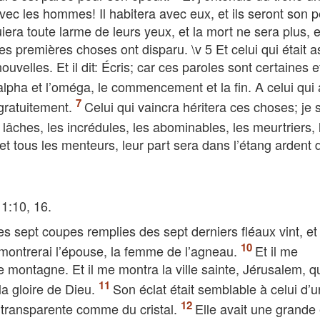
 avec les hommes! Il habitera avec eux, et ils seront son 
era toute larme de leurs yeux, et la mort ne sera plus, et
r les premières choses ont disparu. \v 5 Et celui qui était a
nouvelles. Et il dit: Écris; car ces paroles sont certaines e
 l’alpha et l’oméga, le commencement et la fin. A celui qui 
 gratuitement.
Celui qui vaincra héritera ces choses; je 
 lâches, les incrédules, les abominables, les meurtriers, 
et tous les menteurs, leur part sera dans l’étang ardent 
11:10, 16.
s sept coupes remplies des sept derniers fléaux vint, et 
e montrerai l’épouse, la femme de l’agneau.
Et il me
e montagne. Et il me montra la ville sainte, Jérusalem, q
la gloire de Dieu.
Son éclat était semblable à celui d’
e transparente comme du cristal.
Elle avait une grande 