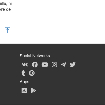
llé, ni
vre de
Social Networks
Apps