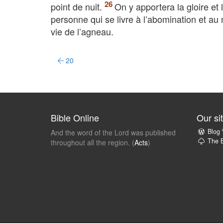
point de nuit.
On y apportera la gloire et
personne qui se livre à l’abomination et au 
vie de l’agneau.
20
Bible Online
Our si
Blog
And the word of the Lord was published
The B
throughout all the region. (
Acts
)