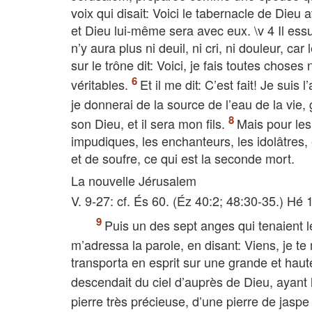
voix qui disait: Voici le tabernacle de Dieu
et Dieu lui-même sera avec eux. \v 4 Il essui
n’y aura plus ni deuil, ni cri, ni douleur, ca
sur le trône dit: Voici, je fais toutes choses 
véritables.
Et il me dit: C’est fait! Je suis
je donnerai de la source de l’eau de la vie,
son Dieu, et il sera mon fils.
Mais pour les
impudiques, les enchanteurs, les idolâtres, 
et de soufre, ce qui est la seconde mort.
La nouvelle Jérusalem
V. 9-27: cf. És 60. (Éz 40:2; 48:30-35.) Hé 
Puis un des sept anges qui tenaient le
m’adressa la parole, en disant: Viens, je t
transporta en esprit sur une grande et haut
descendait du ciel d’auprès de Dieu, ayant 
pierre très précieuse, d’une pierre de jasp