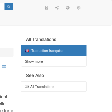
All Translations
Traduction française
Show more
22
See Also
All Translations
ient
lle
e forte