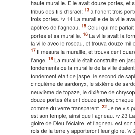
haute muraille. Elle avait douze portes, et
tribus des fils d’Israël:
à l’orient trois por
trois portes. \v 14 La muraille de la ville
apôtres de l’agneau.
Celui qui me parlait
portes et sa muraille.
La ville avait la fo
la ville avec le roseau, et trouva douze mill
Il mesura la muraille, et trouva cent qu
l’ange.
La muraille était construite en jas
fondements de la muraille de la ville étaie
fondement était de jaspe, le second de sap
cinquième de sardonyx, le sixième de sardoi
neuvième de topaze, le dixième de chrysop
douze portes étaient douze perles; chaque por
comme du verre transparent.
Je ne vis p
est son temple, ainsi que l’agneau. \v 23 La v
gloire de Dieu l’éclaire, et l’agneau est so
rois de la terre y apporteront leur gloire. \v