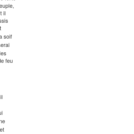
peuple,
 il
ssis
t
a soif
serai
les
de feu
il
ui
une
et