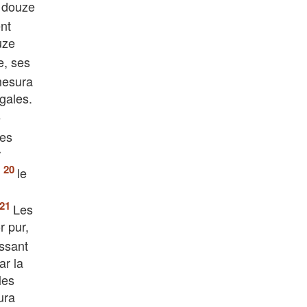
s douze
ent
uze
e, ses
 mesura
égales.
e
es
r
,
le
Les
r pur,
issant
ar la
les
ura