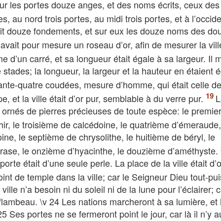
 sur les portes douze anges, et des noms écrits, ceux de
tes, au nord trois portes, au midi trois portes, et à l’occid
 avait douze fondements, et sur eux les douze noms des do
 avait pour mesure un roseau d’or, afin de mesurer la vill
rme d’un carré, et sa longueur était égale à sa largeur. Il
e stades; la longueur, la largeur et la hauteur en étaient 
arante-quatre coudées, mesure d’homme, qui était celle d
pe, et la ville était d’or pur, semblable à du verre pur.
L
nt ornés de pierres précieuses de toute espèce: le premie
hir, le troisième de calcédoine, le quatrième d’émeraude
ne, le septième de chrysolithe, le huitième de béryl, le
rase, le onzième d’hyacinthe, le douzième d’améthyste.
te était d’une seule perle. La place de la ville était d’o
oint de temple dans la ville; car le Seigneur Dieu tout-pu
ille n’a besoin ni du soleil ni de la lune pour l’éclairer; c
n flambeau. \v 24 Les nations marcheront à sa lumière, et 
 25 Ses portes ne se fermeront point le jour, car là il n’y a