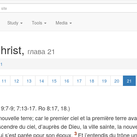
Study
Tools
Media
hrist,
глава 21
21
11
12
13
14
15
16
17
18
19
20
21
19:7-9; 7:13-17. Ro 8:17, 18.)
nouvelle terre; car le premier ciel et la première terre ava
scendre du ciel, d’auprès de Dieu, la ville sainte, la nouve
i s’est parée pour son époux.
Et j’entendis du trône un