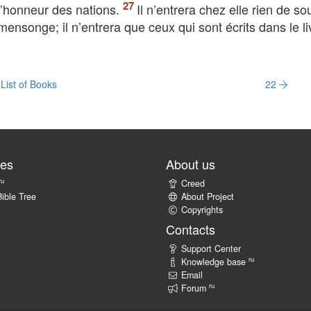
 l’honneur des nations.
Il n’entrera chez elle rien de soui
mensonge; il n’entrera que ceux qui sont écrits dans le li
List of Books
22
tes
About us
ru
Creed
ible Tree
About Project
Copyrights
Contacts
Support Center
ru
Knowledge base
Email
ru
Forum