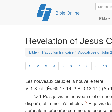
Skip
Bible Online
to
content
Bible
Revelation of Jesus C
Bible
Traduction française
Apocalypse of John 
1
2
3
4
5
6
7
8
9
10
Les nouveaux cieux et la nouvelle terre
V. 1-8: cf. (És 65:17-19. 2 Pi 3:13-14.) (Ap 
\v 1 Puis je vis un nouveau ciel et une 
disparu, et la mer n’était plus.
Et je vis de
Jérusalem, préparée comme une épouse qu