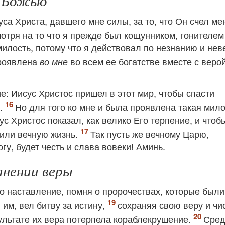
ь Божью
са Христа, давшего мне силы, за то, что Он счел ме
отря на то что я прежде был кощунником, гонителем
милость, потому что я действовал по незнанию и нев
проявлена
во всем ее богатстве вместе с веро
во мне
е: Иисус Христос пришел в этот мир, чтобы спасти
я.
Но для того ко мне и была проявлена такая мило
ус Христос показал, как велико Его терпение, и чтоб
чили вечную жизнь.
Так пусть же вечному Царю,
у, будет честь и слава вовеки! Аминь.
анении веры
то наставление, помня о пророчествах, которые были
 им, вел битву за истину,
сохраняя свою веру и чи
зультате их вера потерпела кораблекрушение.
Сред