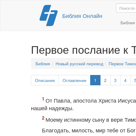
Перейти
Библия Онлайн
к
содержимому
Библи
Первое послание к
Библия
Новый русский перевод
Первое Тимо
Описание
Оглавление
1
2
3
4
От Павла, апостола Христа Иисуса
нашей надежды.
Моему истинному сыну в вере Тим
Благодать, милость, мир тебе от Бо