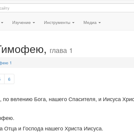
я
Изучение
Инструменты
Медиа
 Тимофею,
глава 1
фею 1
5
6
, по велению Бога, нашего Спасителя, и Иисуса Хрис
офею.
га Отца и Господа нашего Христа Иисуса.