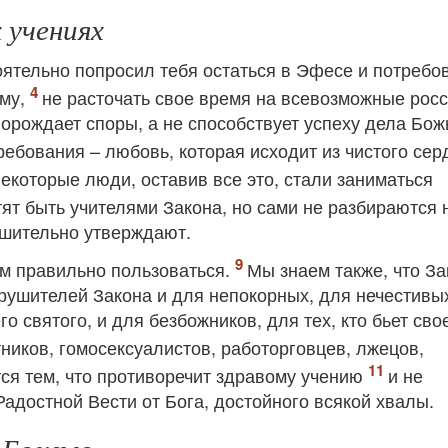
 учениях
ятельно попросил тебя остаться в Эфесе и потребов
ому,
не расточать свое время на всевозможные росс
орождает споры, а не способствует успеху дела Бож
ребования – любовь, которая исходит из чистого сер
екоторые люди, оставив все это, стали заниматься
ят быть учителями Закона, но сами не разбираются 
 решительно утверждают.
им правильно пользоваться.
Мы знаем также, что За
арушителей Закона и для непокорных, для нечестивы
го святого, и для безбожников, для тех, кто бьет сво
ников, гомосексуалистов, работорговцев, лжецов,
тся тем, что противоречит здравому учению
и не
адостной Вести от Бога, достойного всякой хвалы.