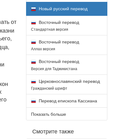
Новый русский перевод
ать от
Восточный перевод
казни
Стандартная версия
ьего,
Восточный перевод
дца,
Аллах версия
Восточный перевод
ни
Версия для Таджикистана
Церковнославянский перевод
кон
Гражданский шрифт
х
его
Перевод епископа Кассиана
Показать больше
Смотрите также