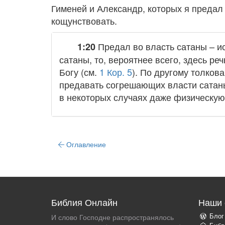
Гименей и Александр, которых я преда
кощунствовать.
Предал во власть сатаны – ис
1:20
сатаны, то, вероятнее всего, здесь ре
Богу (см.
1 Кор. 5
). По другому толков
предавать согрешающих власти сатаны
в некоторых случаях даже физическую
Оглавление
Библия Онлайн
Наши 
Блог
И слово Господне распространялось