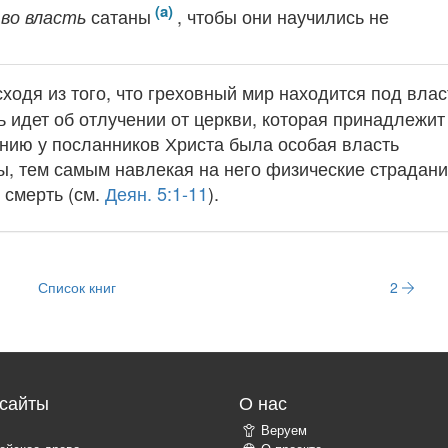
л
сатаны
, чтобы они научились не
во власть
ходя из того, что греховный мир находится под вла
чь идет об отлучении от церкви, которая принадлежит
анию у посланников Христа была особая власть
, тем самым навлекая на него физические страдани
 смерть (см.
Деян. 5:1-11
).
Список книг
2
сайты
О нас
Веруем