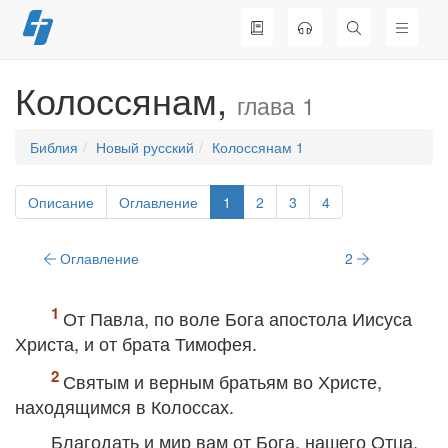
Перейти
к
содержимому
Колоссянам,
глава 1
Библия
Новый русский
Колоссянам 1
Описание
Оглавление
1
2
3
4
Оглавление
2
От Павла, по воле Бога апостола Иисуса
Христа, и от брата Тимофея.
Святым и верным братьям во Христе,
находящимся в Колоссах.
Благодать и мир вам от Бога, нашего Отца.