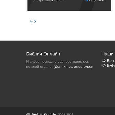
5
Библия Онлайн
Наши 
Блог
И слово Господне распространялось
Библ
по всей стране. (
Деяния св. aпостолов
)
Библия Онлайн
, 2003-2026.