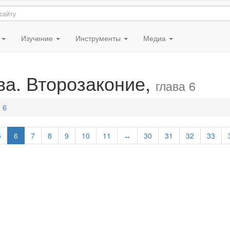
я
Изучение
Инструменты
Медиа
ва. Второзаконие,
глава 6
 6
5
6
7
8
9
10
11
↔
30
31
32
33