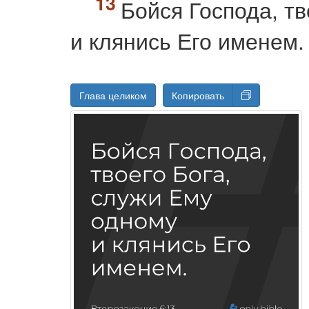
Бойся Господа, т
и клянись Его именем.
Глава целиком
Копировать