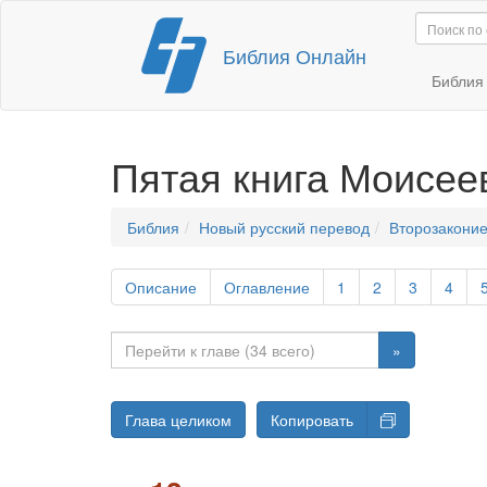
Перейти
Библия Онлайн
к
содержимому
Библи
Пятая книга Моисее
Библия
Новый русский перевод
Второзаконие
Описание
Оглавление
1
2
3
4
»
Глава целиком
Копировать