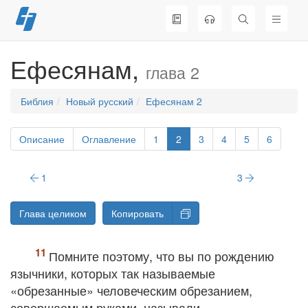
Перейти
к
содержимому
Ефесянам,
глава 2
Библия
Новый русский
Ефесянам 2
Описание
Оглавление
1
2
3
4
5
6
1
3
Глава целиком
Копировать
Помните поэтому, что вы по рождению
язычники, которых так называемые
«обрезанные»
человеческим обрезанием,
совершаемым руками, называли