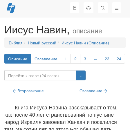
Перейти
к
содержимому
Иисус Навин,
описание
Библия
Новый русский
Иисус Навин (Описание)
Описание
Оглавление
1
2
3
↔
23
24
»
Второзаконие
Оглавление
Книга Иисуса Навина рассказывает о том,
как после 40 лет странствований по пустыне
народ Израиля завоевал Ханаан и поселился
там. За сотни лет до этого Бог обещал дать