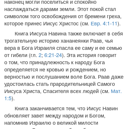
наконец могли поселиться и спокойно
наслаждаться дарами земли. Этот покой стал
символом того освобождения от бремени греха,
которое принес Иисус Христос (см.
Евр. 4:1-11
).
Книга Иисуса Навина также включает в себя
трогательную историю хананеянки Раав, чья
вера в Бога Израиля спасла ее саму и ее семью
от гибели (
гл.
2
;
6:21-24
). Эта история говорит
о том, что принадлежность к народу Бога
определяется не кровью и рождением, но
верностью и послушанием воле Бога. Раав даже
удостоилась стать прародительницей Самого
Иисуса Христа, Спасителя всех людей (см.
Мат.
1:5
).
Книга заканчивается тем, что Иисус Навин
обновляет завет между народом и Богом,
напомнив Израилю о великой милости