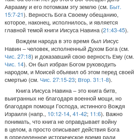
Аврааму и его потомкам эту землю (см.
Быт.
15:7-21
). Верность Бога Своему обещанию,
которое, наконец, исполнилось, и является
главной темой книги Иисуса Навина (
21:43-45
).
Вождем народа в это время был Иисус
Навин – человек, исполненный Духом Бога (см.
Чис. 27:18
) и доказавший свою верность Ему (см.
Чис. 14
). Он был избран Богом руководить
народом, и Моисей объявил об этом перед своей
смертью (см.
Чис. 27:15-23
;
Втор. 31:1-8
).
Книга Иисуса Навина – это книга битв,
выигранных не благодаря военной мощи, но
благодаря помощи Господа, истинного Вождя
Израиля (напр.,
10:12-14
,
41-42
;
11:6
). Важно
понимать, что книга не оправдывает войну
в целом, а просто описывает действия Бога
в определенное историческое время ради