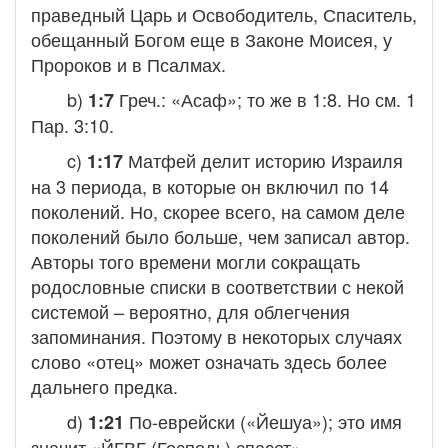
праведный Царь и Освободитель, Спаситель,
обещанный Богом еще в Законе Моисея, у
Пророков и в Псалмах.
b)
Греч.: «Асаф»; то же в 1:8. Но см. 1
1:7
Пар. 3:10.
c)
Матфей делит историю Израиля
1:17
на 3 периода, в которые он включил по 14
поколений. Но, скорее всего, на самом деле
поколений было больше, чем записал автор.
Авторы того времени могли сокращать
родословные списки в соответствии с некой
системой – вероятно, для облегчения
запоминания. Поэтому в некоторых случаях
слово «отец» может означать здесь более
дальнего предка.
d)
По-еврейски («Йешуа»); это имя
1:21
значит «ЙГВГ (Господь) спасет».