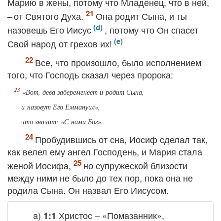
Марию в жены, потому что Младенец, что в ней,
– от Святого Духа.
Она родит Сына, и ты
назовешь Его Иисус
, потому что Он спасет
Свой народ от грехов их!
Все, что произошло, было исполнением
того, что Господь сказал через пророка:
«Вот, дева забеременеет и родит Сына,
и назовут Его Еммануил»,
что значит: «С нами Бог».
Пробудившись от сна, Иосиф сделал так,
как велел ему ангел Господень, и Мария стала
женой Иосифа,
но супружеской близости
между ними не было до тех пор, пока она не
родила Сына. Он назвал Его Иисусом.
a)
Христос – «Помазанник»,
1:1