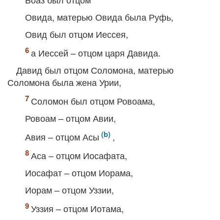
Овида, матерью Овида была Руфь,
Овид был отцом Иессея,
а Иессей – отцом царя Давида.
Давид был отцом Соломона, матерью
Соломона была жена Урии,
Соломон был отцом Ровоама,
Ровоам – отцом Авии,
Авия – отцом Асы
,
Аса – отцом Иосафата,
Иосафат – отцом Иорама,
Иорам – отцом Уззии,
Уззия – отцом Иотама,