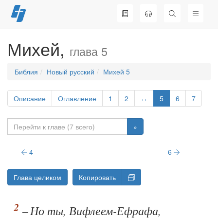
Перейти
к
содержимому
Михей,
глава 5
Библия
Новый русский
Михей 5
Описание
Оглавление
1
2
↔
5
6
7
»
4
6
Глава целиком
Копировать
– Но ты, Вифлеем-Ефрафа,