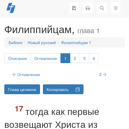
Перейти
к
содержимому
Филиппийцам,
глава 1
Библия
Новый русский
Филиппийцам 1
Описание
Оглавление
1
2
3
4
Оглавление
2
Глава целиком
Копировать
тогда как первые
возвещают Христа из