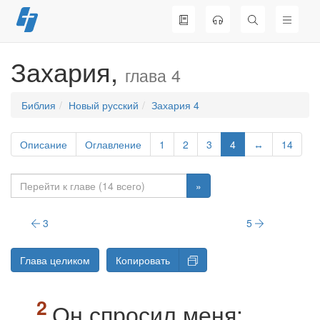
Перейти
к
содержимому
Захария,
глава 4
Библия
Новый русский
Захария 4
Описание
Оглавление
1
2
3
4
↔
14
»
3
5
Глава целиком
Копировать
Он спросил меня: