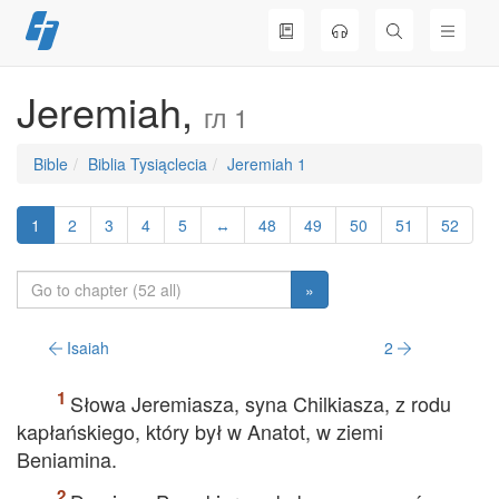
Skip
to
content
Jeremiah,
гл 1
Bible
Biblia Tysiąclecia
Jeremiah 1
1
2
3
4
5
↔
48
49
50
51
52
»
Isaiah
2
Słowa Jeremiasza, syna Chilkiasza, z rodu
kapłańskiego, który był w Anatot, w ziemi
Beniamina.