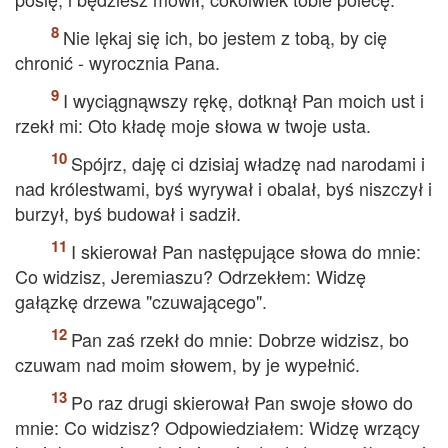
Nie lękaj się ich, bo jestem z tobą, by cię
chronić - wyrocznia Pana.
I wyciągnąwszy rękę, dotknął Pan moich ust i
rzekł mi: Oto kładę moje słowa w twoje usta.
Spójrz, daję ci dzisiaj władzę nad narodami i
nad królestwami, byś wyrywał i obalał, byś niszczył i
burzył, byś budował i sadził.
I skierował Pan następujące słowa do mnie:
Co widzisz, Jeremiaszu? Odrzekłem: Widzę
gałązkę drzewa "czuwającego".
Pan zaś rzekł do mnie: Dobrze widzisz, bo
czuwam nad moim słowem, by je wypełnić.
Po raz drugi skierował Pan swoje słowo do
mnie: Co widzisz? Odpowiedziałem: Widzę wrzący