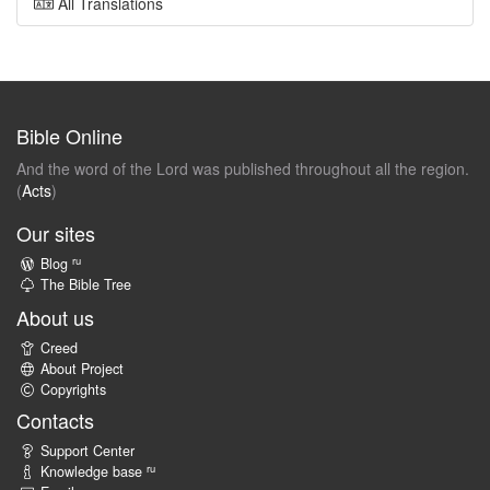
All Translations
Bible Online
And the word of the Lord was published throughout all the region.
(
Acts
)
Our sites
ru
Blog
The Bible Tree
About us
Creed
About Project
Copyrights
Contacts
Support Center
ru
Knowledge base