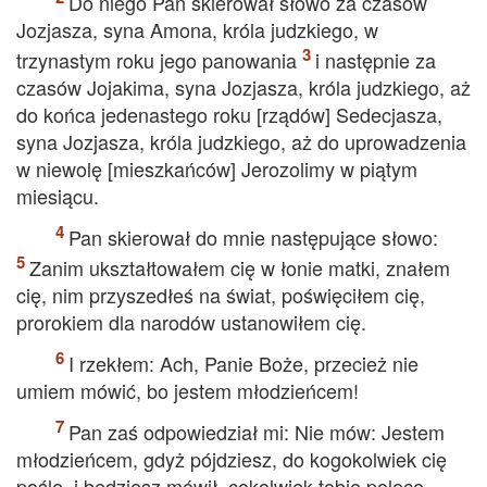
Do niego Pan skierował słowo za czasów
Jozjasza, syna Amona, króla judzkiego, w
trzynastym roku jego panowania
i następnie za
czasów Jojakima, syna Jozjasza, króla judzkiego, aż
do końca jedenastego roku [rządów] Sedecjasza,
syna Jozjasza, króla judzkiego, aż do uprowadzenia
w niewolę [mieszkańców] Jerozolimy w piątym
miesiącu.
Pan skierował do mnie następujące słowo:
Zanim ukształtowałem cię w łonie matki, znałem
cię, nim przyszedłeś na świat, poświęciłem cię,
prorokiem dla narodów ustanowiłem cię.
I rzekłem: Ach, Panie Boże, przecież nie
umiem mówić, bo jestem młodzieńcem!
Pan zaś odpowiedział mi: Nie mów: Jestem
młodzieńcem, gdyż pójdziesz, do kogokolwiek cię
poślę, i będziesz mówił, cokolwiek tobie polecę.