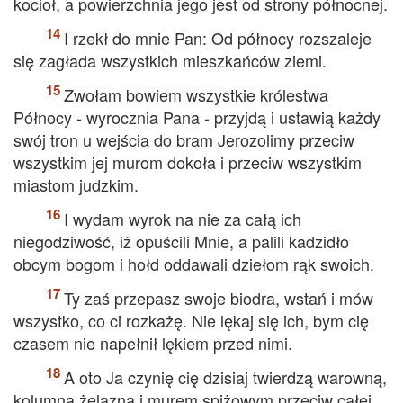
kocioł, a powierzchnia jego jest od strony północnej.
I rzekł do mnie Pan: Od północy rozszaleje
się zagłada wszystkich mieszkańców ziemi.
Zwołam bowiem wszystkie królestwa
Północy - wyrocznia Pana - przyjdą i ustawią każdy
swój tron u wejścia do bram Jerozolimy przeciw
wszystkim jej murom dokoła i przeciw wszystkim
miastom judzkim.
I wydam wyrok na nie za całą ich
niegodziwość, iż opuścili Mnie, a palili kadzidło
obcym bogom i hołd oddawali dziełom rąk swoich.
Ty zaś przepasz swoje biodra, wstań i mów
wszystko, co ci rozkażę. Nie lękaj się ich, bym cię
czasem nie napełnił lękiem przed nimi.
A oto Ja czynię cię dzisiaj twierdzą warowną,
kolumną żelazną i murem spiżowym przeciw całej