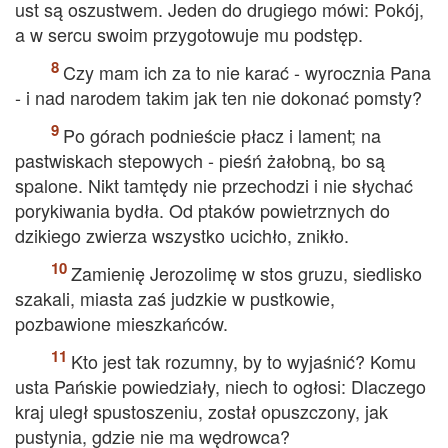
ust są oszustwem. Jeden do drugiego mówi: Pokój,
a w sercu swoim przygotowuje mu podstęp.
Czy mam ich za to nie karać - wyrocznia Pana
- i nad narodem takim jak ten nie dokonać pomsty?
Po górach podnieście płacz i lament; na
pastwiskach stepowych - pieśń żałobną, bo są
spalone. Nikt tamtędy nie przechodzi i nie słychać
porykiwania bydła. Od ptaków powietrznych do
dzikiego zwierza wszystko ucichło, znikło.
Zamienię Jerozolimę w stos gruzu, siedlisko
szakali, miasta zaś judzkie w pustkowie,
pozbawione mieszkańców.
Kto jest tak rozumny, by to wyjaśnić? Komu
usta Pańskie powiedziały, niech to ogłosi: Dlaczego
kraj uległ spustoszeniu, został opuszczony, jak
pustynia, gdzie nie ma wędrowca?