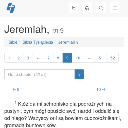
Skip
to
content
Jeremiah,
гл 9
Bible
Biblia Tysiąclecia
Jeremiah 9
1
2
3
↔
7
8
9
10
↔
51
52
»
8
10
Któż da mi schronisko dla podróżnych na
pustyni, bym mógł opuścić swój naród i oddalić się
od niego? Wszyscy oni są bowiem cudzołożnikami,
gromadą buntowników.