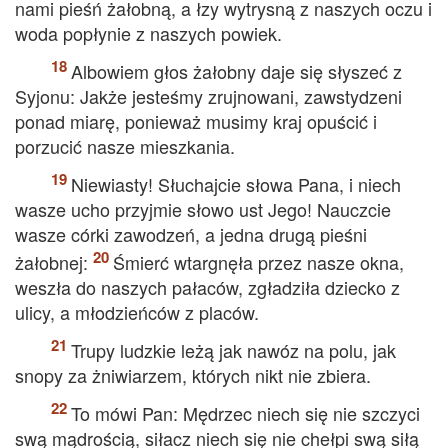
nami pieśń żałobną, a łzy wytrysną z naszych oczu i
woda popłynie z naszych powiek.
Albowiem głos żałobny daje się słyszeć z
Syjonu: Jakże jesteśmy zrujnowani, zawstydzeni
ponad miarę, ponieważ musimy kraj opuścić i
porzucić nasze mieszkania.
Niewiasty! Słuchajcie słowa Pana, i niech
wasze ucho przyjmie słowo ust Jego! Nauczcie
wasze córki zawodzeń, a jedna drugą pieśni
żałobnej:
Śmierć wtargnęła przez nasze okna,
weszła do naszych pałaców, zgładziła dziecko z
ulicy, a młodzieńców z placów.
Trupy ludzkie leżą jak nawóz na polu, jak
snopy za żniwiarzem, których nikt nie zbiera.
To mówi Pan: Mędrzec niech się nie szczyci
swą mądrością, siłacz niech się nie chełpi swą siłą