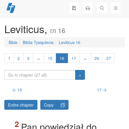
Skip
to
content
Leviticus,
гл 16
Bible
Biblia Tysiąclecia
Leviticus 16
1
2
3
↔
15
16
17
↔
26
27
»
15
17
Entire chapter
Copy
Pan powiedział do