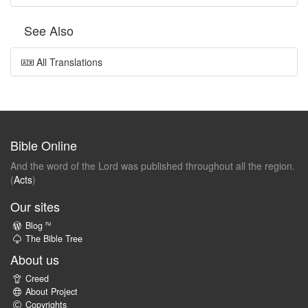
See Also
All Translations
Bible Online
And the word of the Lord was published throughout all the region.
(
Acts
)
Our sites
ru
Blog
The Bible Tree
About us
Creed
About Project
Copyrights