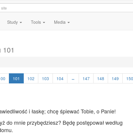
Study
Tools
Media
 101
100
101
102
103
104
↔
147
148
149
15
iedliwość i łaskę; chcę śpiewać Tobie, o Panie!
dyż do mnie przybędziesz? Będę postępował według
domu.