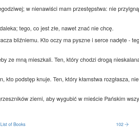
egodziwej; w nienawiści mam przestępstwa: nie przylgn
aleka; tego, co jest złe, nawet znać nie chcę.
łacza bliźniemu. Kto oczy ma pyszne i serce nadęte - te
eby ze mną mieszkali. Ten, który chodzi drogą nieskalan
 kto podstęp knuje. Ten, który kłamstwa rozgłasza, nie
grzeszników ziemi, aby wygubić w mieście Pańskim wszy
List of Books
102