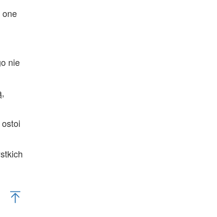
ą one
go nie
ą,
 ostoi
stkich