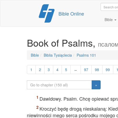
Skip
Bible Online
to
content
Bible
Book of Psalms,
псалом
Bible
Biblia Tysiąclecia
Psalms 101
1
2
3
4
5
↔
97
98
99
»
Dawidowy. Psalm. Chcę opiewać spraw
Kroczyć będę drogą nieskalaną: Kie
niewinności mego serca pośrodku mojego 