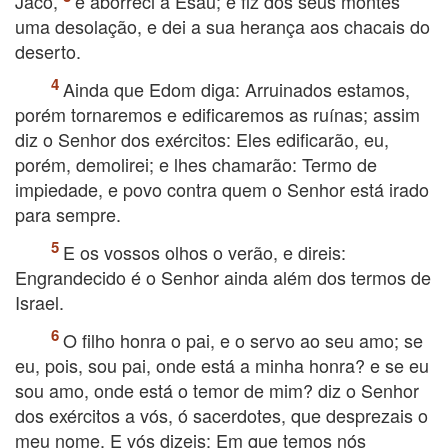
Jacó,
e aborreci a Esaú; e fiz dos seus montes
uma desolação, e dei a sua herança aos chacais do
deserto.
Ainda que Edom diga: Arruinados estamos,
porém tornaremos e edificaremos as ruínas; assim
diz o Senhor dos exércitos: Eles edificarão, eu,
porém, demolirei; e lhes chamarão: Termo de
impiedade, e povo contra quem o Senhor está irado
para sempre.
E os vossos olhos o verão, e direis:
Engrandecido é o Senhor ainda além dos termos de
Israel.
O filho honra o pai, e o servo ao seu amo; se
eu, pois, sou pai, onde está a minha honra? e se eu
sou amo, onde está o temor de mim? diz o Senhor
dos exércitos a vós, ó sacerdotes, que desprezais o
meu nome. E vós dizeis: Em que temos nós