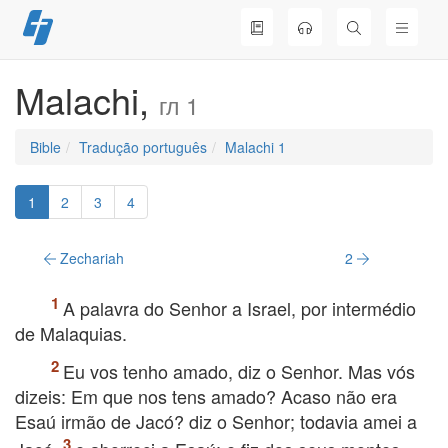
Skip
to
content
Malachi,
гл 1
Bible
Tradução português
Malachi 1
1
2
3
4
Zechariah
2
A palavra do Senhor a Israel, por intermédio
de Malaquias.
Eu vos tenho amado, diz o Senhor. Mas vós
dizeis: Em que nos tens amado? Acaso não era
Esaú irmão de Jacó? diz o Senhor; todavia amei a