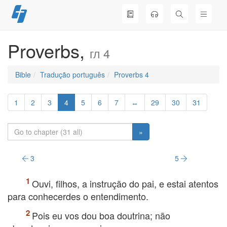
Skip
to
content
Proverbs,
гл 4
Bible
Tradução português
Proverbs 4
1
2
3
4
5
6
7
↔
29
30
31
»
3
5
Ouvi, filhos, a instrução do pai, e estai atentos
para conhecerdes o entendimento.
Pois eu vos dou boa doutrina; não