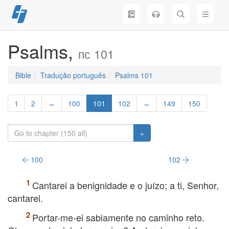
Skip
to
content
Psalms,
пс 101
Bible
Tradução português
Psalms 101
1
2
↔
100
101
102
↔
149
150
»
100
102
Cantarei a benignidade e o juízo; a ti, Senhor,
cantarei.
Portar-me-ei sabiamente no caminho reto.