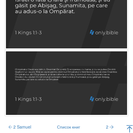
2 Samuel
Список книг
2