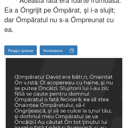
Ea a Óngrijit pe Ómpărat, şi i-a slujit;
dar Ómpăratul nu s-a Ómpreunat cu
ea.
Розділ цілком
Копіювати