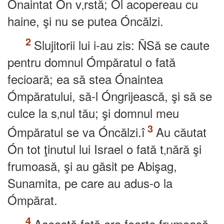
Ónaintat Ón v‚rstă; Ól acopereau cu
haine, şi nu se putea Óncălzi.
Slujitorii lui i-au zis: ÑSă se caute
pentru domnul Ómpăratul o fată
fecioară; ea să stea Ónaintea
Ómpăratului, să-l Óngrijească, şi să se
culce la s‚nul tău; şi domnul meu
Ómpăratul se va Óncălzi.î
Au căutat
Ón tot ţinutul lui Israel o fată t‚nără şi
frumoasă, şi au găsit pe Abişag,
Sunamita, pe care au adus-o la
Ómpărat.
Această fată era foarte frumoasă.