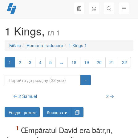
Перейти
до
вмісту
1 Kings,
гл 1
Біблія
Română traducere
1 Kings 1
1
2
3
4
5
↔
18
19
20
21
22
»
2 Samuel
2
Розділ цілком
Копіювати
Œmpăratul David era bătr‚n,