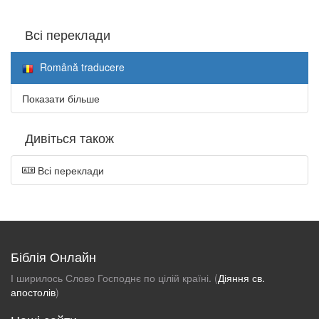
Всі переклади
Română traducere
Показати більше
Дивіться також
Всі переклади
Біблія Онлайн
І ширилось Слово Господнє по цілій країні. (
Діяння св.
апостолів
)