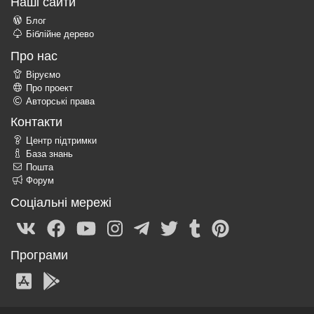
Наші сайти
Блог
Біблійне дерево
Про нас
Віруємо
Про проект
Авторські права
Контакти
Центр підтримки
База знань
Пошта
Форум
Соціальні мережі
Програми