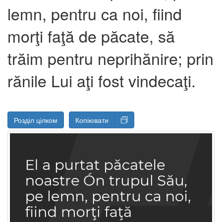
lemn, pentru ca noi, fiind
morţi faţă de păcate, să
trăim pentru neprihănire; prin
rănile Lui aţi fost vindecaţi.
Розділ цілком
Копіювати