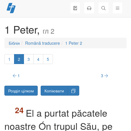
Перейти
до
вмісту
1 Peter,
гл 2
Біблія
Română traducere
1 Peter 2
1
2
3
4
5
1
3
Розділ цілком
Копіювати
El a purtat păcatele
noastre Ón trupul Său, pe