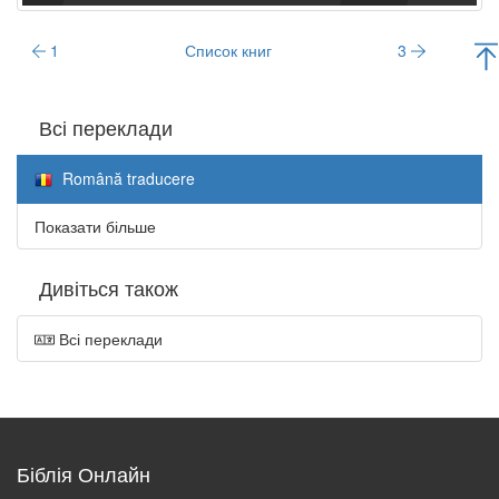
1
Список книг
3
Всі переклади
Română traducere
Показати більше
Дивіться також
Всі переклади
Біблія Онлайн