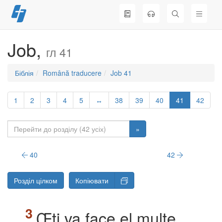
Перейти
до
вмісту
Job,
гл 41
Біблія
Română traducere
Job 41
1
2
3
4
5
↔
38
39
40
41
42
»
40
42
Розділ цілком
Копіювати
Œţi va face el multe