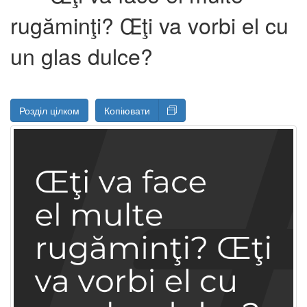
rugăminţi? Œţi va vorbi el cu
un glas dulce?
Розділ цілком
Копіювати