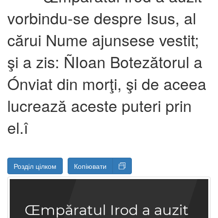
vorbindu-se despre Isus, al
cărui Nume ajunsese vestit;
şi a zis: ÑIoan Botezătorul a
Ónviat din morţi, şi de aceea
lucrează aceste puteri prin
el.î
Розділ цілком
Копіювати