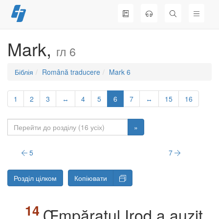
Перейти
до
вмісту
Mark,
гл 6
Біблія
Română traducere
Mark 6
1
2
3
↔
4
5
6
7
↔
15
16
»
5
7
Розділ цілком
Копіювати
Œmpăratul Irod a auzit