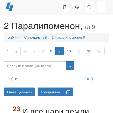
Перейти
к
содержимому
2 Паралипоменон,
гл 9
Библия
Синодальный
2 Паралипоменон 9
1
2
3
↔
7
8
9
10
↔
35
36
»
8
10
Глава целиком
Копировать
И все цари земли