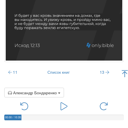
11
Список книг
13
Александр Бондаренко
00:00
/
10:35