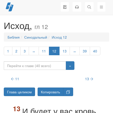
Перейти
к
содержимому
Исход,
гл 12
Библия
Синодальный
Исход 12
1
2
3
↔
11
12
13
↔
39
40
»
11
13
Глава целиком
Копировать
И будет у вас кровь