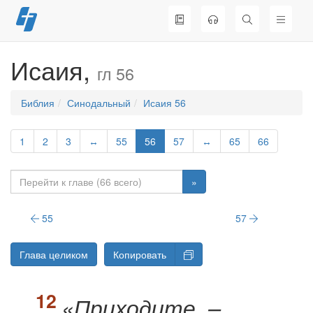
Перейти
к
содержимому
Исаия,
гл 56
Библия
Синодальный
Исаия 56
1
2
3
↔
55
56
57
↔
65
66
»
55
57
Глава целиком
Копировать
«Приходите, –