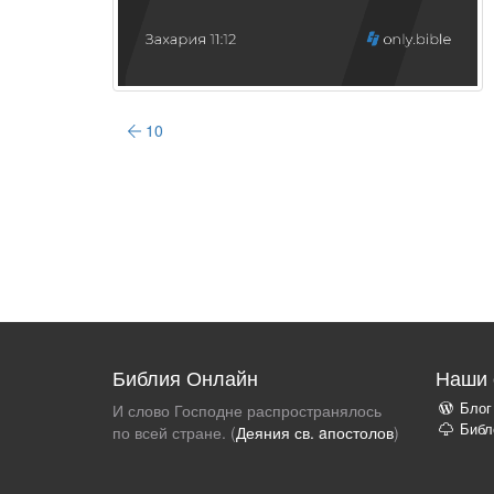
10
Библия Онлайн
Наши 
Блог
И слово Господне распространялось
Библ
по всей стране. (
Деяния св. aпостолов
)