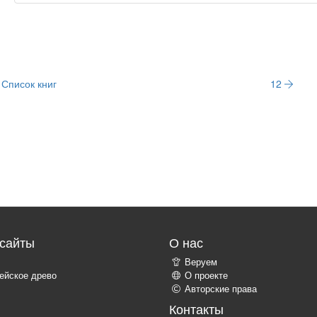
Список книг
12
сайты
О нас
Веруем
ейское древо
О проекте
Авторские права
Контакты