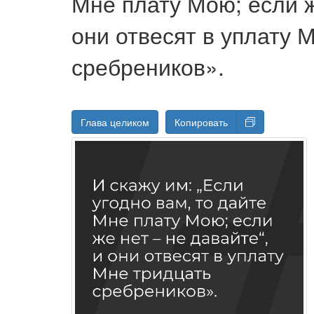
Мне плату Мою; если ж
они отвесят в уплату 
сребреников».
Глава целиком
Копировать