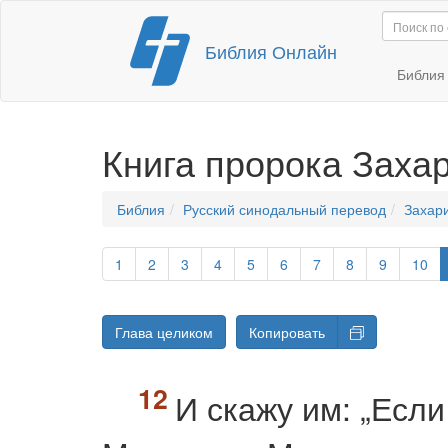
Перейти
Библия Онлайн
к
содержимому
Библи
Книга пророка Заха
Библия
Русский синодальный перевод
Захар
1
2
3
4
5
6
7
8
9
10
Глава целиком
Копировать
И скажу им: „Если