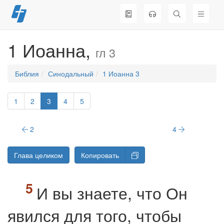
Перейти
к
содержимому
1 Иоанна,
гл 3
Библия
Синодальный
1 Иоанна 3
1
2
3
4
5
2
4
Глава целиком
Копировать
И вы знаете, что Он
явился для того, чтобы