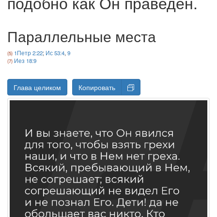
подобно как Он праведен.
Параллельные места
1Петр 2:22
;
Ис 53:4
,
9
Иез 18:9
Глава целиком
Копировать