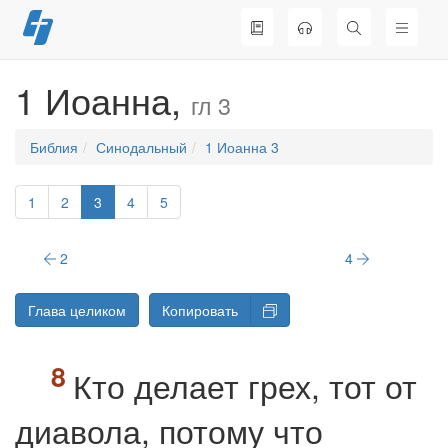
Перейти
к
содержимому
1 Иоанна,
гл 3
Библия
Синодальный
1 Иоанна 3
1
2
3
4
5
2
4
Глава целиком
Копировать
Кто делает грех, тот от
диавола, потому что