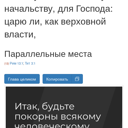
начальству, для Господа:
царю ли, как верховной
власти,
Параллельные места
Рим 13:1
;
Тит 3:1
Глава целиком
Копировать