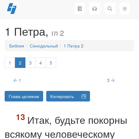
Перейти
к
содержимому
1 Петра,
гл 2
Библия
Синодальный
1 Петра 2
1
2
3
4
5
1
3
Глава целиком
Копировать
Итак, будьте покорны
всякому человеческому