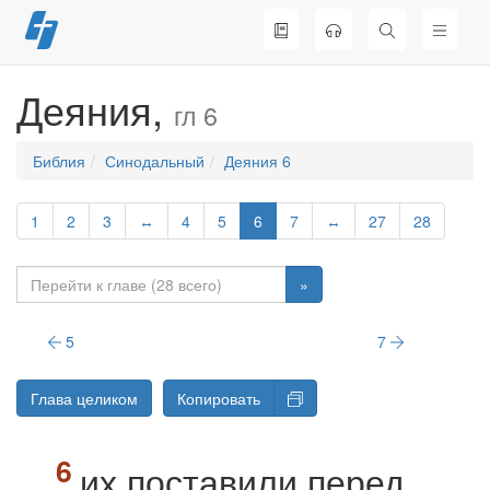
Перейти
к
содержимому
Деяния,
гл 6
Библия
Синодальный
Деяния 6
1
2
3
↔
4
5
6
7
↔
27
28
»
5
7
Глава целиком
Копировать
их поставили перед