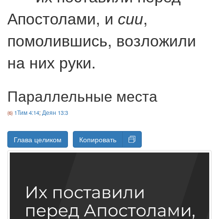
Апостолами, и
,
сии
помолившись, возложили
на них руки.
Параллельные места
1Тим 4:14
;
Деян 13:3
Глава целиком
Копировать