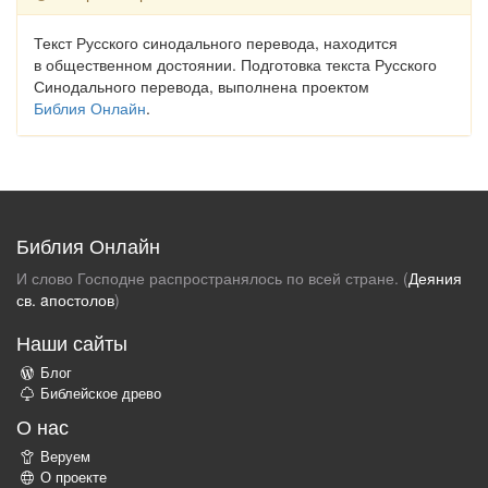
Текст Русского синодального перевода, находится
в общественном достоянии. Подготовка текста Русского
Синодального перевода, выполнена проектом
Библия Онлайн
.
Библия Онлайн
И слово Господне распространялось по всей стране. (
Деяния
св. aпостолов
)
Наши сайты
Блог
Библейское древо
О нас
Веруем
О проекте