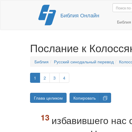
Перейти
Библия Онлайн
к
содержимому
Библи
Послание к Колосс
Библия
Русский синодальный перевод
Колос
1
2
3
4
Глава целиком
Копировать
избавившего нас 