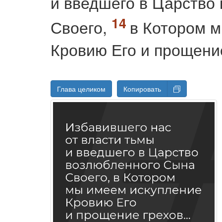
и введшего в Царство
Своего,
в Котором 
Кровию Его и прощение
Глава целиком
Копировать