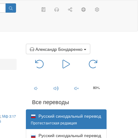
Александр Бондаренко
00:00
/
00:00
80%
Все переводы
Русский синодальный перевод
5
;
Мф 3:17
5
Протестантская редакция
Русский синодальный перевод