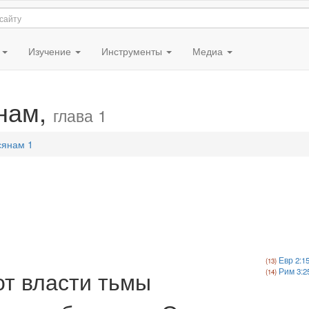
я
Изучение
Инструменты
Медиа
янам,
глава 1
сянам 1
Евр 2:1
от власти тьмы
Рим 3:2